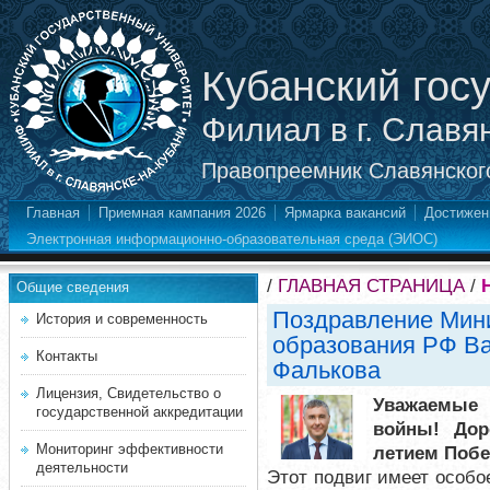
Кубанский гос
Филиал в г. Славя
Правопреемник Славянского
Главная
Приемная кампания 2026
Ярмарка вакансий
Достижен
Электронная информационно-образовательная среда (ЭИОС)
/
ГЛАВНАЯ СТРАНИЦА
/
Общие сведения
Поздравление Мини
История и современность
образования РФ В
Контакты
Фалькова
Лицензия, Свидетельство о
Уважаемые
государственной аккредитации
войны! Дор
Мониторинг эффективности
летием Побе
деятельности
Этот подвиг имеет особо