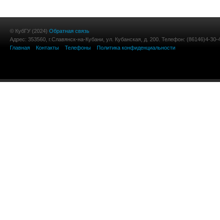
© КубГУ (2024)
Обратная связь
Адрес: 353560, г.Славянск-на-Кубани, ул. Кубанская, д. 200. Телефон: (86146)4-30-
Главная
Контакты
Телефоны
Политика конфиденциальности