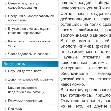
наших соседей. Победа
Отчет о результатах
невероятных усилий и са
самообследования
Сотни тысяч студенто
Сведения об образовательной
добровольцами на фрон
организации
оставшись на полях сра
Внутренняя система оценки
своим любимым, ро
качества образования
воспоминания о мирной ж
В тылу вместе со всей 
Качество условий оказания
услуг
биологи, химики, физики
открытиями мог спасти 
Часто задаваемые вопросы
Научные открытия не
совершенные системы 
Деятельность
материалы, лекарств
Научная деятельность
обеспечивали метео
урожайность сельскохоз
Дополнительное образование
невозможно.
Кабинет психолого-
В этом году праздновани
педагогической помощи
так готовились, пришло
Охватившая планету па
Конкурсы и олимпиады
но ни это, ни другие
Практика