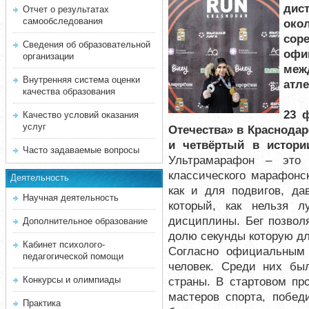
дис
Отчет о результатах
самообследования
око
сор
Сведения об образовательной
офи
организации
меж
Внутренняя система оценки
атле
качества образования
23 
Качество условий оказания
услуг
Отечества» в Краснода
и четвёртый в истор
Часто задаваемые вопросы
Ультрамарафон – это 
классического марафонск
Деятельность
как и для подвигов, да
Научная деятельность
который, как нельзя л
дисциплины. Бег позволя
Дополнительное образование
долю секунды которую дл
Кабинет психолого-
Согласно официальным 
педагогической помощи
человек. Среди них бы
Конкурсы и олимпиады
страны. В стартовом пр
мастеров спорта, побед
Практика