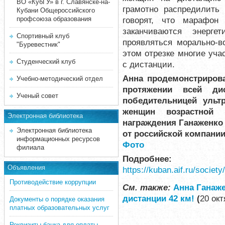
ВО «КубГУ» в г. Славянске-на-
грамотно распредилить
Кубани Общероссийского
профсоюза образования
говорят, что марафон 
заканчиваются энерге
Спортивный клуб
проявляться морально-в
"Буревестник"
этом отрезке многие уча
Студенческий клуб
с дистанции.
Анна продемонстриров
Учебно-методический отдел
протяжении всей ди
Ученый совет
победительницей ульт
женщин возрастной 
Электронная библиотека
награждения Ганаженко
Электронная библиотека
от российской компани
информационных ресурсов
Фото
филиала
Подробнее:
Объявления
https://kuban.aif.ru/socie
Противодействие коррупции
См. также:
Анна Ганаже
дистанции 42 км!
(
20 окт
Документы о порядке оказания
платных образовательных услуг
Реквизиты банка для оплаты