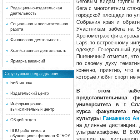
беговым видам группы в
бега с многолетним стаж
Редакционно-издательская
деятельность
городской площади по ул
Собрания края и обратн
Социальная и воспитательная
Участникам забега на 5
работа
Хронометраж фиксирова
Финансовая деятельность
Laps по встроенному чип
одежде. Генеральный ди
Хозяйственная деятельность
Пшеничный отметил, что
Ярмарка вакансий
по своему духу тематик
конечно, приятно, что 
Структурные подразделения
которые любят спорт не 
Библиотека
В этом забе
Издательский центр
представительница
ф
университета в г. Сла
Информационно-
вычислительный центр
курса факультета пе
культуры
Ганаженко Ан
Общий отдел
на длинные дистанции, 
ППО работников и
ультрамарафоне. В 8:
обучающихся филиала ФГБОУ
женщин на дистанцию 