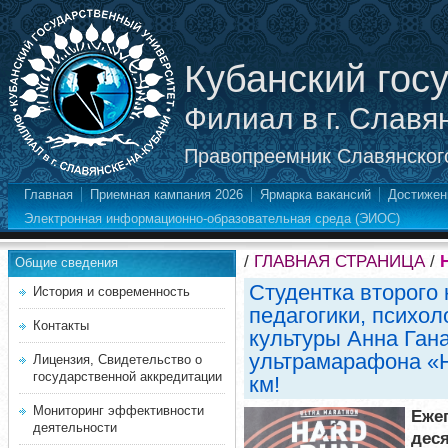
Кубанский гос
Филиал в г. Славя
Правопреемник Славянского
Главная
Приемная кампания 2026
Ярмарка вакансий
Достижен
Электронная информационно-образовательная среда (ЭИОС)
/
ГЛАВНАЯ СТРАНИЦА
/
Общие сведения
Студентка второго 
История и современность
педагогики, психол
Контакты
культуры Анна Ган
ультрамарафона «H
Лицензия, Свидетельство о
государственной аккредитации
км!
Мониторинг эффективности
Еже
деятельности
дес