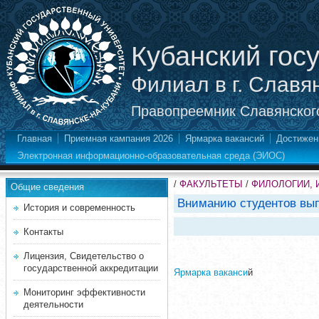
Кубанский гос
Филиал в г. Славя
Правопреемник Славянского
Главная
Приемная кампания 2026
Ярмарка вакансий
Достижен
Электронная информационно-образовательная среда (ЭИОС)
/
ФАКУЛЬТЕТЫ
/
ФИЛОЛОГИИ, 
Общие сведения
Вниманию студентов вып
История и современность
Контакты
Лицензия, Свидетельство о
государственной аккредитации
Ярмарка ваканси
й
Мониторинг эффективности
деятельности