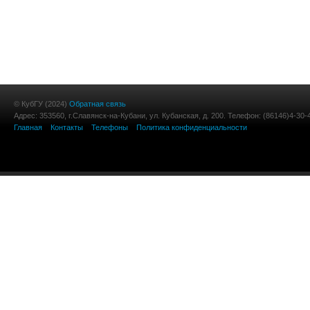
© КубГУ (2024)
Обратная связь
Адрес: 353560, г.Славянск-на-Кубани, ул. Кубанская, д. 200. Телефон: (86146)4-30-
Главная
Контакты
Телефоны
Политика конфиденциальности