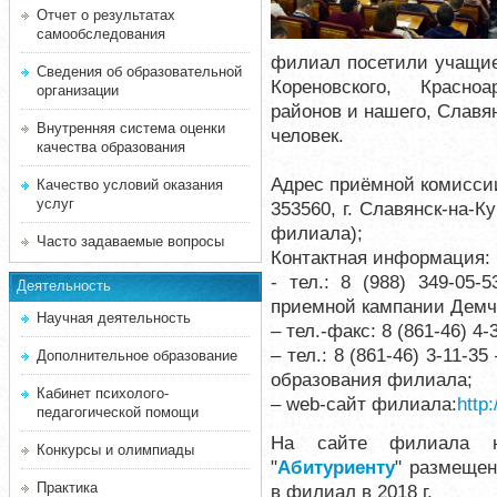
Отчет о результатах
самообследования
филиал посетили учащие
Сведения об образовательной
Кореновского, Красно
организации
районов и нашего, Славя
Внутренняя система оценки
человек.
качества образования
Адрес приёмной комисси
Качество условий оказания
услуг
353560, г. Славянск-на-К
филиала);
Часто задаваемые вопросы
Контактная информация:
- тел.: 8 (988) 349-05-
Деятельность
приемной кампании Демч
Научная деятельность
– тел.-факс: 8 (861-46) 
– тел.: 8 (861-46) 3-11-
Дополнительное образование
образования филиала;
Кабинет психолого-
– web-сайт филиала:
http:
педагогической помощи
На сайте филиала н
Конкурсы и олимпиады
"
Абитуриенту
" размеще
Практика
в филиал в 2018 г.