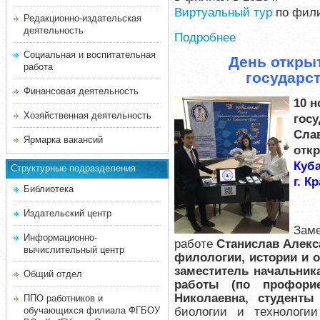
Виртуальный тур
по фили
Редакционно-издательская
деятельность
Подробнее
Социальная и воспитательная
День откры
работа
государс
Финансовая деятельность
10 
Хозяйственная деятельность
госу
Слав
Ярмарка вакансий
отк
Куб
Структурные подразделения
г. К
Библиотека
Издательский центр
Зам
Информационно-
работе
Станислав Алекс
вычислительный центр
филологии, истории и 
заместитель начальник
Общий отдел
работы (по профорие
Николаевна, студент
ППО работников и
биологии и технолог
обучающихся филиала ФГБОУ