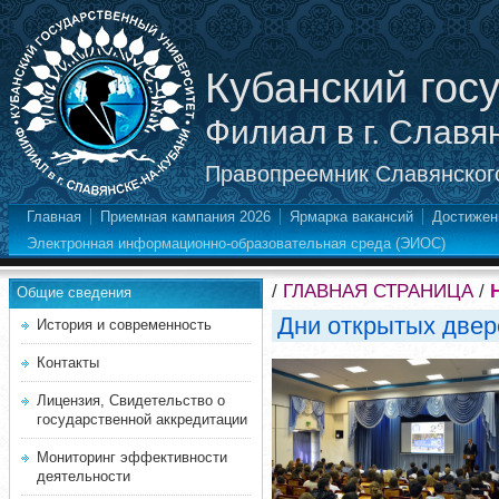
Кубанский гос
Филиал в г. Славя
Правопреемник Славянского
Главная
Приемная кампания 2026
Ярмарка вакансий
Достижен
Электронная информационно-образовательная среда (ЭИОС)
/
ГЛАВНАЯ СТРАНИЦА
/
Общие сведения
Дни открытых двер
История и современность
Контакты
Лицензия, Свидетельство о
государственной аккредитации
Мониторинг эффективности
деятельности