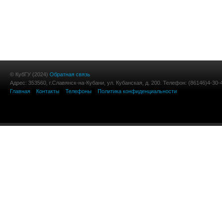
© КубГУ (2024)
Обратная связь
Адрес: 353560, г.Славянск-на-Кубани, ул. Кубанская, д. 200. Телефон: (86146)4-30-
Главная
Контакты
Телефоны
Политика конфиденциальности