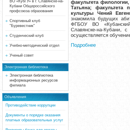
ВО «КубГУ» в г. Славянске-на-
факультета филологии,
Кубани Общероссийского
Татьяна; факультета 
профсоюза образования
культуры Чений Евген
знакомила будущих аби
Спортивный клуб
ФГБОУ ВО «Кубанский 
"Буревестник"
Славянске-на-Кубани, с
осуществляется обучени
Студенческий клуб
Подробнее
Учебно-методический отдел
Ученый совет
Электронная библиотека
Электронная библиотека
информационных ресурсов
филиала
Объявления
Противодействие коррупции
Документы о порядке оказания
платных образовательных услуг
Реквизиты банка для оплаты