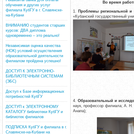
Во время работ
обучения и других услуг
филиала КубГУ в г. Славянске-
1.
Проблемы региональной и 
на-Кубани
«Кубанский государственный унив
ВНИМАНИЮ студентов старших
курсов: ДВА диплома
одновременно – это реально!
Независимая оценка качества
(НОК) условий осуществления
образовательной деятельности
филиалом пройдена успешно!
ДОСТУП К ЭЛЕКТРОННО-
БИБЛИОТЕЧНЫМ СИСТЕМАМ
(ЭБС)
Доступ к Базе информационных
потребностей КубГУ
4.
Образовательный и исследо
наук, профессор филиала; А. Н.
ДОСТУП к ЭЛЕКТРОННОМУ
Анапа);
КАТАЛОГУ библиотеки КубГУ и
библиотек филиалов
ПОДПИСКА КубГУ и филиала в г.
Славянске-на-Кубани на