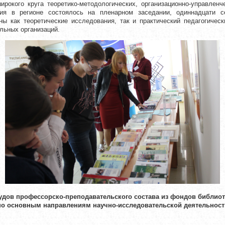
рокого круга теоретико-методологических, организационно-управленч
ния в регионе состоялось на пленарном заседании, одиннадцати с
ы как теоретические исследования, так и практический педагогичес
льных организаций.
удов профессорско-преподавательского состава из фондов библио
по основным направлениям научно-исследовательской деятельност