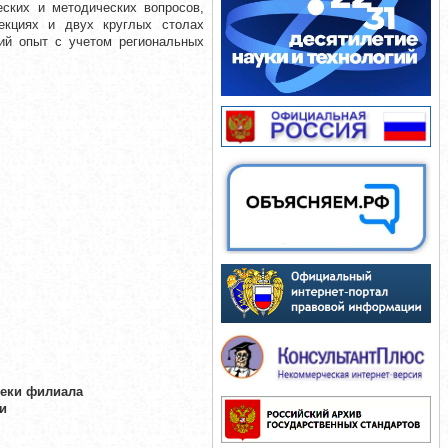
еских и методических вопросов,
екциях и двух круглых столах
кий опыт с учетом региональных
теки филиала
и