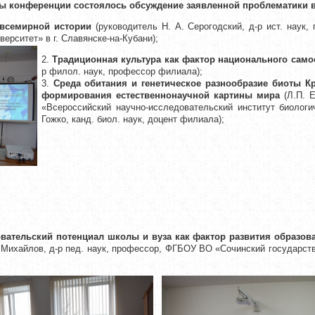
ы конференции состоялось обсуждение заявленной проблематики в
всемирной истории
(руководитель Н. А. Серогодский, д-р ист. нау
ерситет» в г. Славянске-на-Кубани);
2.
Традиционная культура как фактор национального сам
р филол. наук, профессор филиала);
3.
Среда обитания и генетическое разнообразие биоты Кр
формирования естественнонаучной картины мира
(Л.П. Е
«Всероссийский научно-исследовательский институт биологи
Гожко, канд. биол. наук, доцент филиала);
вательский потенциал школы и вуза как фактор развития образов
 Михайлов, д-р пед. наук, профессор, ФГБОУ ВО «Сочинский государств