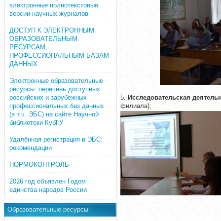
электронные полнотекстовые
версии научных журналов
ДОСТУП К ЭЛЕКТРОННЫМ
ОБРАЗОВАТЕЛЬНЫМ
РЕСУРСАМ,
ПРОФЕССИОНАЛЬНЫМ БАЗАМ
ДАННЫХ
Электронные образовательные
ресурсы: перечень доступных
5.
Исследовательская деятельн
российских и зарубежных
филиала);
профессиональных баз данных
(в т.ч. ЭБС) на сайте Научной
библиотеки КубГУ
Удалённая регистрация в ЭБС:
рекомендации
НОРМОКОНТРОЛЬ
2026 год объявлен Годом
единства народов России
Образовательные ресурсы