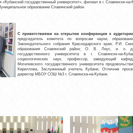
 «Кубанский государственный университет», филиал в г. Славянске-на-
Муниципальное образование Славянский район.
С приветствиями на открытии конференции
к аудитори
председатель комитета по вопросам науки, образова
Законодательного собрания Краснодарского края; Р.И. Син
образования Славянский район; О. В. Леус, и. о. д
государственного университета в г. Славянске-на-К
социологических наук, профессор, заведующий кафед
Могилевского государственного университета продовольстви
Кириллова, Заслуженный учитель Кубани, Отличник просв
директор МБОУ СОШ №3 г. Славянска-на-Кубани.