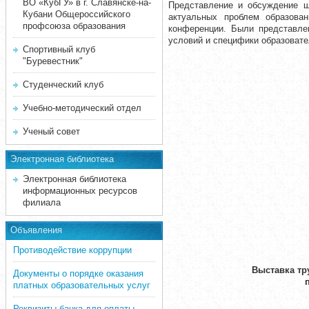
ВО «КубГУ» в г. Славянске-на-
Представление и обсуждение ши
Кубани Общероссийского
актуальных проблем образова
профсоюза образования
конференции. Были представлен
условий и специфики образовате
Спортивный клуб
"Буревестник"
Студенческий клуб
Учебно-методический отдел
Ученый совет
Электронная библиотека
Электронная библиотека
информационных ресурсов
филиала
Объявления
Противодействие коррупции
Выставка тр
Документы о порядке оказания
платных образовательных услуг
Реквизиты банка для оплаты