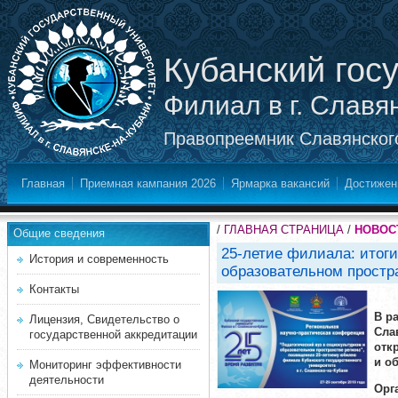
Кубанский гос
Филиал в г. Славя
Правопреемник Славянского
Главная
Приемная кампания 2026
Ярмарка вакансий
Достижен
/
ГЛАВНАЯ СТРАНИЦА
/
НОВОС
Общие сведения
25-летие филиала: итог
История и современность
образовательном простра
Контакты
В р
Лицензия, Свидетельство о
Сла
государственной аккредитации
отк
и о
Мониторинг эффективности
деятельности
Орг