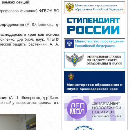
 рамках секций:
к, профессор филиала) ФГБОУ ВО
оопределения
(М. Ю. Беляева, д-
аснодарского края как основа
сипенко, д-р биол. наук, ФГБНУ
ческой защиты растений»; А. А.
ания
(А. П. Шкляренко, д-р биол.
енный университет», филиал в г.