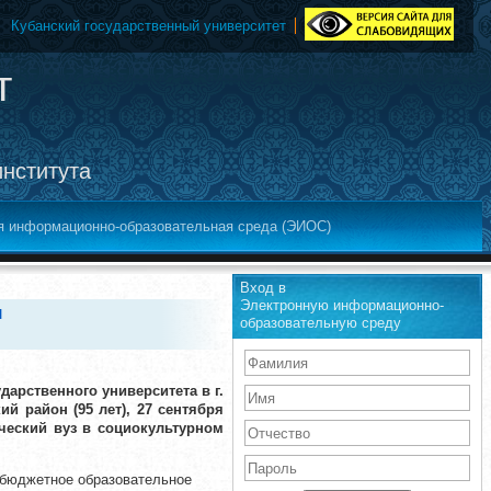
Кубанский государственный университет
т
института
я информационно-образовательная среда (ЭИОС)
Вход в
Электронную информационно-
и
образовательную среду
арственного университета в г.
й район (95 лет), 27 сентября
ческий вуз в социокультурном
 бюджетное образовательное