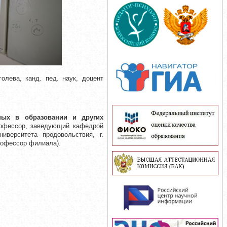
олева, канд. пед. наук, доцент
ных в образовании и других
рофессор, заведующий кафедрой
иверситета продовольствия, г.
профессор филиала).