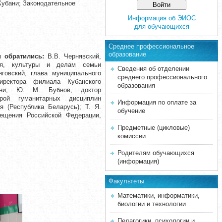
Кубани; Законодательное
Информация об ЭИОС
для обучающихся
Среднее професcиональное
образование
и
обратились:
В.В. Чернявский,
ния, культуры и делам семьи
Сведения об отделении
яговский, глава муниципального
среднего профессионального
иректора филиала Кубанского
образования
убани; Ю. М. Бубнов, доктор
рой гуманитарных дисциплин
Информация по оплате за
я (Республика Беларусь); Т. Я.
обучение
ещения Российской Федерации,
Предметные (цикловые)
комиссии
Родителям обучающихся
(информация)
Факультеты
Математики, информатики,
биологии и технологии
Педагогики, психологии и