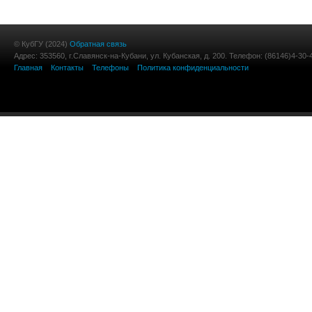
© КубГУ (2024)
Обратная связь
Адрес: 353560, г.Славянск-на-Кубани, ул. Кубанская, д. 200. Телефон: (86146)4-30-
Главная
Контакты
Телефоны
Политика конфиденциальности