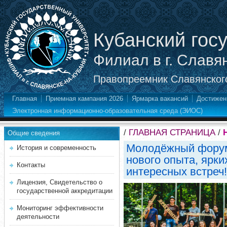
Кубанский гос
Филиал в г. Славя
Правопреемник Славянского
Главная
Приемная кампания 2026
Ярмарка вакансий
Достижен
Электронная информационно-образовательная среда (ЭИОС)
/
ГЛАВНАЯ СТРАНИЦА
/
Общие сведения
Молодёжный форум 
История и современность
нового опыта, ярки
Контакты
интересных встреч!
Лицензия, Свидетельство о
государственной аккредитации
Мониторинг эффективности
деятельности