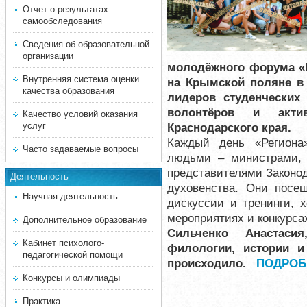
Отчет о результатах
самообследования
Сведения об образовательной
организации
молодёжного форума «Р
Внутренняя система оценки
на Крымской поляне в
качества образования
лидеров студенческих
волонтёров и актив
Качество условий оказания
услуг
Краснодарского края.
Каждый день «Региона
Часто задаваемые вопросы
людьми – министрами, 
представителями Законод
Деятельность
духовенства. Они посещ
Научная деятельность
дискуссии и тренинги, 
мероприятиях и конкурса
Дополнительное образование
Сильченко Анастаси
Кабинет психолого-
филологии, истории и
педагогической помощи
происходило.
ПОДРО
Конкурсы и олимпиады
Практика