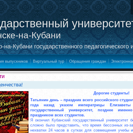
ударственный университе
нске-на-Кубани
-на-Кубани государственного педагогического 
ия выпускников
Виртуальный тур
Обращения граждан
Электронна
ТИ
енчества!
Дорогие студенты!
Татьянин день – праздник всего российского студен
года назад указом императрицы Елизаветы
государственный университет, позднее именн
праздником всех студентов.
Я окончил Кубанский государственный университет б
сложно было представить, что время бессонных из-за
нехватки 24 часов в сутках для совмещения учебы и