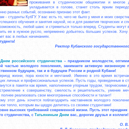
проживания в студенческом общежитии и многое 
укладывается в голове, станет столь ярким период
нно разных событий, осознанно признаю этот факт.
м - студенты КубГУ. У вас есть то, чего не было у меня и моих сверстн
спешного обучения и занятия наукой, но и для развития творческих и с
зможность, любой шанс и стремиться только вперед. Студенты могут 
вить ее в нужное русло, непременно добьетесь больших успехов. Хочу
ает вас в любых начинаниях.
тудента!
Ректор Кубанского государственног
с
Днем российского студенчества
– праздником молодости, оптими
ой частью молодого поколения, занимаете активную жизненную 
бственном будущем, так и в будущем России и родной Кубани!
ериод жизни, пора юности и мечтаний. Именно в это время встреча
х личных и профессиональных успехов. Пусть годы, проведенные в ст
нутся в памяти как время, наполненное упорным трудом, творческими
стремление к совершенству, смелость и решительность, умение меч
 полнее реализовать свои многогранные способности и талант!
му этот день хочется поблагодарить наставников молодого поколен
вное тепло, которым вы щедро делитесь со своими студентами!
овне высоких требований современной жизни. Пусть этот праздник
го студенчества, с
Татьяниным Днем
вас, дорогие друзья и коллеги!
О. В