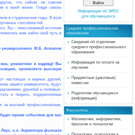
другое, что сейчас не совсем
ом в моей жизни. Глядя сквозь
Информация об ЭИОС
для обучающихся
иков в студенческие годы. В вузе
портивных способностей.
все. Вы – неиссякаемый источник
Среднее професcиональное
 пожелать вам найти свой путь в
образование
Сведения об отделении
среднего профессионального
о университета М.Б. Астапов
образования
Информация по оплате за
зма, романтики и надежд! Вы
обучение
позицию, проявляете высокую
Предметные (цикловые)
ют настоящих и верных друзей,
комиссии
енах нашего университета, будут
 дерзаниями, дружбой и любовью.
Родителям обучающихся
тать и творить, подкрепленные
(информация)
ия за высокий профессионализм,
Факультеты
будет ярким событием для вас
Математики, информатики,
биологии и технологии
. Леус, и.о. директора филиала
Педагогики, психологии и