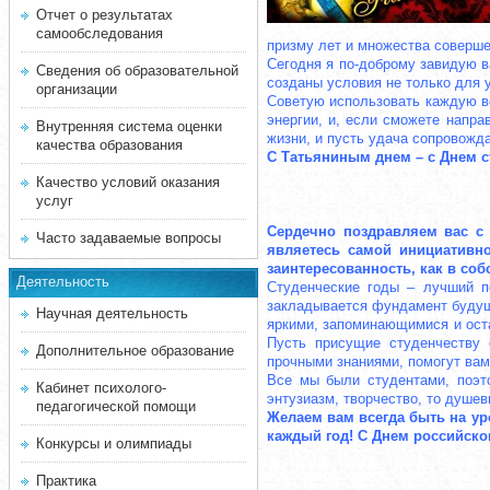
Отчет о результатах
самообследования
призму лет и множества соверше
Сегодня я по-доброму завидую ва
Сведения об образовательной
созданы условия не только для у
организации
Советую использовать каждую во
энергии, и, если сможете напра
Внутренняя система оценки
жизни, и пусть удача сопровожд
качества образования
С Татьяниным днем – с Днем с
Качество условий оказания
услуг
Сердечно поздравляем вас 
Часто задаваемые вопросы
являетесь самой инициативн
заинтересованность, как в со
Деятельность
Студенческие годы – лучший п
закладывается фундамент будущи
Научная деятельность
яркими, запоминающимися и оста
Пусть присущие студенчеству 
Дополнительное образование
прочными знаниями, помогут вам
Все мы были студентами, поэто
Кабинет психолого-
энтузиазм, творчество, то душе
педагогической помощи
Желаем вам всегда быть на ур
каждый год! С Днем российско
Конкурсы и олимпиады
Практика