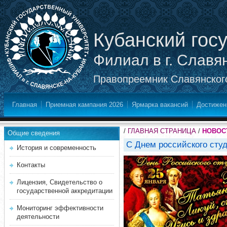
Кубанский гос
Филиал в г. Славя
Правопреемник Славянского
Главная
Приемная кампания 2026
Ярмарка вакансий
Достижен
/
ГЛАВНАЯ СТРАНИЦА
/
НОВОС
Общие сведения
С Днем российского студ
История и современность
Контакты
Лицензия, Свидетельство о
государственной аккредитации
Мониторинг эффективности
деятельности