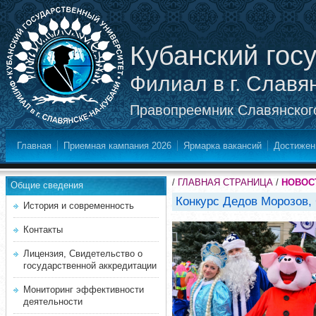
Кубанский гос
Филиал в г. Славя
Правопреемник Славянского
Главная
Приемная кампания 2026
Ярмарка вакансий
Достижен
/
ГЛАВНАЯ СТРАНИЦА
/
НОВОС
Общие сведения
Конкурс Дедов Морозов, 
История и современность
Контакты
Лицензия, Свидетельство о
государственной аккредитации
Мониторинг эффективности
деятельности