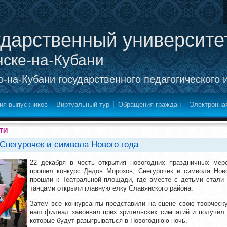
ударственный университе
нске-на-Кубани
-на-Кубани государственного педагогического 
ия выпускников
Виртуальный тур
Обращения граждан
Электронна
ТИ
Снегурочек и символа Нового года
22 декабря в честь открытия новогодних праздничных меро
прошел конкурс Дедов Морозов, Снегурочек и символа Ново
прошли к Театральной площади, где вместе с детьми стали
танцами открыли главную елку Славянского района.
Затем все конкурсанты представили на сцене свою творческу
наш филиал завоевал приз зрительских симпатий и получил 
которые будут разыгрываться в Новогоднюю ночь.