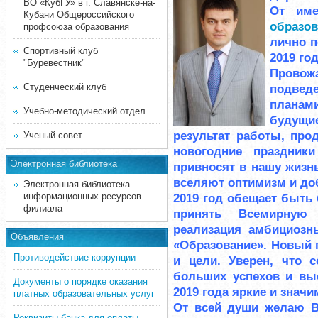
ВО «КубГУ» в г. Славянске-на-
От им
Кубани Общероссийского
образо
профсоюза образования
лично 
Спортивный клуб
2019 го
"Буревестник"
Провож
Студенческий клуб
подведе
планами
Учебно-методический отдел
будущи
результат работы, пр
Ученый совет
новогодние праздник
Электронная библиотека
привносят в нашу жизн
вселяют оптимизм и до
Электронная библиотека
информационных ресурсов
2019 год обещает быть 
филиала
принять Всемирную 
реализация амбициозн
Объявления
«Образование». Новый 
Противодействие коррупции
и цели. Уверен, что
больших успехов и вы
Документы о порядке оказания
2019 года яркие и знач
платных образовательных услуг
От всей души желаю 
Реквизиты банка для оплаты