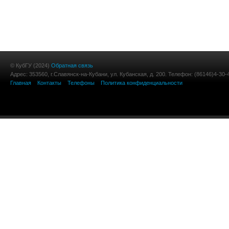
© КубГУ (2024)
Обратная связь
Адрес: 353560, г.Славянск-на-Кубани, ул. Кубанская, д. 200. Телефон: (86146)4-30-
Главная
Контакты
Телефоны
Политика конфиденциальности