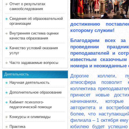
Отчет о результатах
самообследования
Сведения об образовательной
достижению поставл
организации
которому служим!
Внутренняя система оценки
качества образования
Благодарим всех за 
проведении праздн
Качество условий оказания
преподавателей и сот
услуг
известным сказочным 
Часто задаваемые вопросы
номера и неожиданные
Деятельность
Дорогие коллеги, п
атмосфера
позволит е
Научная деятельность
коллектива преподавател
Дополнительное образование
принесет новые дост
начинаниях, которые
Кабинет психолого-
авторитета и востребо
педагогической помощи
более, что наступающи
Конкурсы и олимпиады
филиала – 1 октября ему
юбилею будет успешно 
Практика