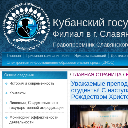
Кубанский гос
Филиал в г. Славя
Правопреемник Славянского
Главная
Приемная кампания 2026
Ярмарка вакансий
Достижен
Электронная информационно-образовательная среда (ЭИОС)
/
ГЛАВНАЯ СТРАНИЦА
/
Общие сведения
Уважаемые препода
История и современность
студенты! С насту
Контакты
Рождеством Христ
Лицензия, Свидетельство о
государственной аккредитации
Мониторинг эффективности
деятельности