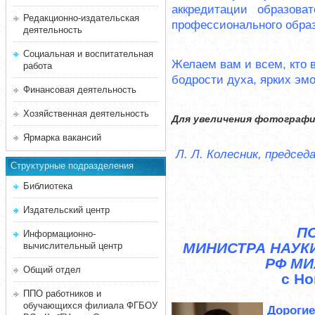
аккредитации образова
Редакционно-издательская
профессионального обра
деятельность
Социальная и воспитательная
Желаем вам и всем, кто в
работа
бодрости духа, ярких эм
Финансовая деятельность
Хозяйственная деятельность
Для увеличения фотографии
Ярмарка вакансий
Л. Л. Колесник, предсе
Структурные подразделения
Библиотека
Издательский центр
П
Информационно-
МИНИСТРА НАУК
вычислительный центр
РФ М
Общий отдел
с Но
ППО работников и
обучающихся филиала ФГБОУ
Дорогие