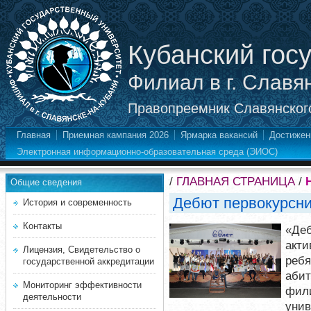
Кубанский гос
Филиал в г. Славя
Правопреемник Славянского
Главная
Приемная кампания 2026
Ярмарка вакансий
Достижен
Электронная информационно-образовательная среда (ЭИОС)
/
ГЛАВНАЯ СТРАНИЦА
/
Общие сведения
Дебют первокурсни
История и современность
Контакты
«Деб
акти
Лицензия, Свидетельство о
ребя
государственной аккредитации
абит
Мониторинг эффективности
фили
деятельности
унив