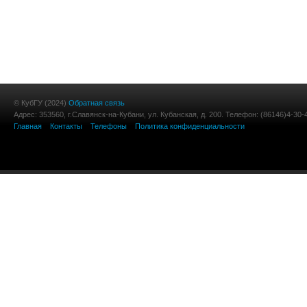
© КубГУ (2024)
Обратная связь
Адрес: 353560, г.Славянск-на-Кубани, ул. Кубанская, д. 200. Телефон: (86146)4-30-
Главная
Контакты
Телефоны
Политика конфиденциальности