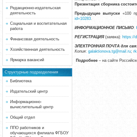
Презентация сборника состоитс
Редакционно-издательская
деятельность
Предыдущие выпуски
«100 пр
id=10283
.
Социальная и воспитательная
ИНФОРМАЦИОННОЕ ПИСЬМО
:
работа
РЕГИСТРАЦИЯ
(заявка):
https:
Финансовая деятельность
ЭЛЕКТРОННАЯ ПОЧТА для свя
Хозяйственная деятельность
Копия
:
galaktionova.tg@mail.ru
;
r
Ярмарка вакансий
Подробнее
– на сайте Российск
Структурные подразделения
Библиотека
Издательский центр
Информационно-
вычислительный центр
Общий отдел
ППО работников и
обучающихся филиала ФГБОУ