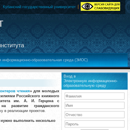
Кубанский государственный университет
т
института
я информационно-образовательная среда (ЭИОС)
Вход в
Электронную информационно-
образовательную среду
онтеров чтения
» для молодых
силиями Российского книжного
ситета им. А. И. Герцена с
на развитие гражданского
у в реализации проектов.
 нужно выполнить несколько