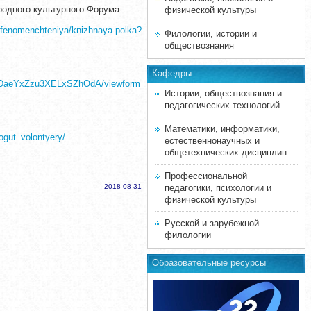
одного культурного Форума.
физической культуры
der/fenomenchteniya/knizhnaya-polka?
Филологии, истории и
обществознания
Кафедры
DDaeYxZzu3XELxSZhOdA/viewform
Истории, обществознания и
педагогических технологий
Математики, информатики,
ogut_volontyery/
естественнонаучных и
общетехнических дисциплин
Профессиональной
2018-08-31
педагогики, психологии и
физической культуры
Русской и зарубежной
филологии
Образовательные ресурсы