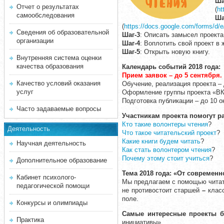
Ша
Отчет о результатах
(
ht
самообследования
Ша
(
https://docs.google.com/form
Сведения об образовательной
Шаг-3
: Описать замысел проекта
организации
Шаг-4
: Воплотить свой проект в 
Шаг-5
: Открыть новую книгу.
Внутренняя система оценки
качества образования
Календарь событий 2018 года:
Прием заявок – до 5 сентября.
Качество условий оказания
Обучение, реализация проекта – 
услуг
Оформление группы проекта «ВКо
Подготовка публикации – до 10 о
Часто задаваемые вопросы
Участникам проекта помогут р
Кто такие волонтеры чтения
?
Деятельность
Что такое читательский проект
?
Какие книги будем читать
?
Научная деятельность
Как стать волонтером чтения
?
Почему этому стоит учиться
?
Дополнительное образование
Тема 2018 года: «От современн
Кабинет психолого-
Мы предлагаем с помощью читате
педагогической помощи
не противостоит старшей
–
класс
поле.
Конкурсы и олимпиады
Самые интересные проекты
б
Практика
инициативы».