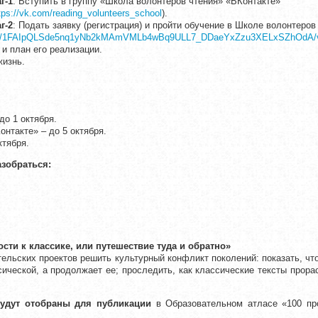
г-1
: Вступить в группу «Школа волонтеров чтения» «ВКонтакте»
tps://vk.com/reading_volunteers_school
).
г-2
: Подать заявку (регистрация) и пройти обучение в Школе волонтеров
s/d/e/1FAIpQLSde5nq1yNb2kMAmVMLb4wBq9ULL7_DDaeYxZzu3XELxSZhOdA/
 и план его реализации.
жизнь.
до 1 октября.
нтакте» – до 5 октября.
ктября.
азобраться:
ости к классике, или путешествие туда и обратно»
льских проектов решить культурный конфликт поколений: показать, чт
ической, а продолжает ее; проследить, как классические тексты прор
удут отобраны для публикации
в Образовательном атласе «100 пр