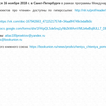
я 16 ноября 2018 г. в Санкт-Петербурге
в рамках программы Междунар
оектов про чтение» доступны по гиперссылке:
http://nlr.ru/prof/rea
https://vk.com/doc-167942663_471152175?dl=34aa8f4749cbda8b0c
//docs.google.com/forms/d/e/1FAIpQLSde5nq1yNb2kMAmVMLb4wBq9ULL7_
зи
:
atlas100proektov@yandex.ru
ks@bookunion.ru
ого книжного союза:
https://bookunion.ru/news/prodvizheniyu_chteniya_pom