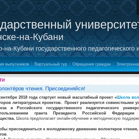
ударственный университе
нске-на-Кубани
-на-Кубани государственного педагогического 
ия выпускников
Виртуальный тур
Обращения граждан
Электронна
ТИ
лонтёров чтения. Присоединяйся!
сент
ябре 2018 года стартует новый масштабный проект «
Школа вол
торов литературных проектов.
Про
ект реализуется совместными у
юза и Российского государственного педагогического универ
пользованием гранта Президента Российской Федерации 
щества.
Школа предполагает онлайн-обучение и методическую поддержк
обы присоединиться к молодежному движению волонтеров чтения,
гов
.