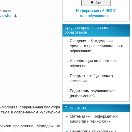
 чтения
Информация об ЭИОС
viewform
).
для обучающихся
Среднее професcиональное
образование
Сведения об отделении
среднего профессионального
образования
Информация по оплате за
обучение
Предметные (цикловые)
комиссии
Родителям обучающихся
(информация)
о молодая, современная культура
Факультеты
астают в современном культурном
Математики, информатики,
биологии и технологии
оектов про чтение. Молодежные
Педагогики, психологии и