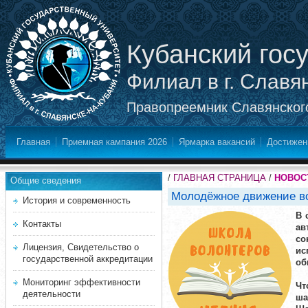
Кубанский гос
Филиал в г. Славя
Правопреемник Славянского
Главная
Приемная кампания 2026
Ярмарка вакансий
Достижен
/
ГЛАВНАЯ СТРАНИЦА
/
НОВОС
Общие сведения
Молодёжное движение во
История и современность
В 
Контакты
ав
со
Лицензия, Свидетельство о
ис
государственной аккредитации
об
Мониторинг эффективности
Чт
деятельности
ша