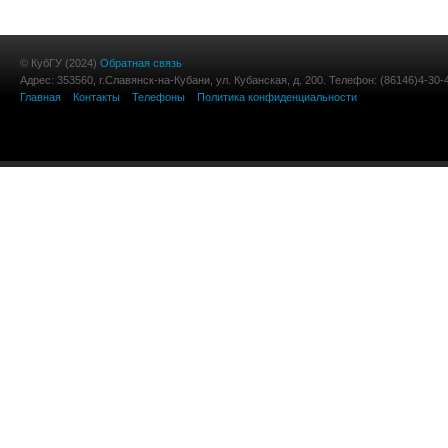
© КубГУ (2024)
Обратная связь
Адрес: 353560, г.Славянск-на-Кубани, ул. Кубанская, д. 200. Телефон: (86146)4-30-
Главная
Контакты
Телефоны
Политика конфиденциальности