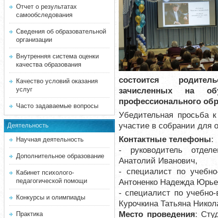
Отчет о результатах
самообследования
Сведения об образовательной
организации
Внутренняя система оценки
качества образования
состоится родител
Качество условий оказания
услуг
зачисленных на об
профессионального обр
Часто задаваемые вопросы
Убедительная просьба к
участие в собрании для 
Деятельность
Контактные телефоны
:
Научная деятельность
- руководитель отдел
Дополнительное образование
Анатолий Иванович,
- специалист по учебно-
Кабинет психолого-
педагогической помощи
Антоненко Надежда Юрье
- специалист по учебно-
Конкурсы и олимпиады
Курочкина Татьяна Никол
Место проведения
: Сту
Практика