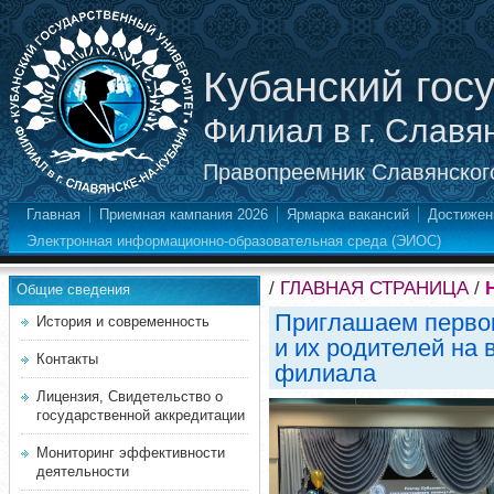
Кубанский гос
Филиал в г. Славя
Правопреемник Славянского
Главная
Приемная кампания 2026
Ярмарка вакансий
Достижен
Электронная информационно-образовательная среда (ЭИОС)
/
ГЛАВНАЯ СТРАНИЦА
/
Общие сведения
Приглашаем перво
История и современность
и их родителей на 
Контакты
филиала
Лицензия, Свидетельство о
государственной аккредитации
Мониторинг эффективности
деятельности