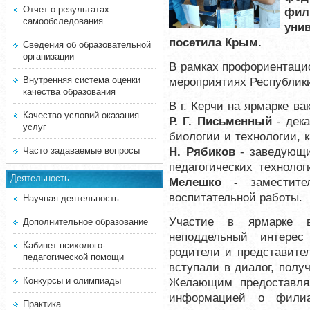
Отчет о результатах
фил
самообследования
уни
посетила Крым.
Сведения об образовательной
организации
В рамках профориентаци
Внутренняя система оценки
мероприятиях Республик
качества образования
В г. Керчи на ярмарке в
Качество условий оказания
Р. Г. Письменный
- дека
услуг
биологии и технологии, 
Н. Рябиков
- заведующи
Часто задаваемые вопросы
педагогических техноло
Деятельность
Мелешко -
заместител
воспитательной работы.
Научная деятельность
Участие в ярмарке в
Дополнительное образование
неподдельный интерес
Кабинет психолого-
родители и представите
педагогической помощи
вступали в диалог, полу
Конкурсы и олимпиады
Желающим предоставля
информацией о филиал
Практика