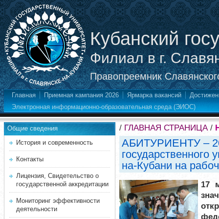
Кубанский гос
Филиал в г. Славя
Правопреемник Славянского
Главная
Приемная кампания 2026
Ярмарка вакансий
Достижен
Электронная информационно-образовательная среда (ЭИОС)
/
ГЛАВНАЯ СТРАНИЦА
/
Общие сведения
АБИТУРИЕНТУ – 20
История и современность
государственного у
Контакты
на-Кубани на рабоч
Лицензия, Свидетельство о
17 
государственной аккредитации
зна
Мониторинг эффективности
отк
деятельности
фед