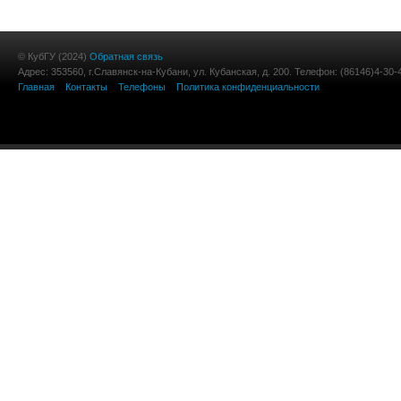
© КубГУ (2024)
Обратная связь
Адрес: 353560, г.Славянск-на-Кубани, ул. Кубанская, д. 200. Телефон: (86146)4-30-
Главная
Контакты
Телефоны
Политика конфиденциальности