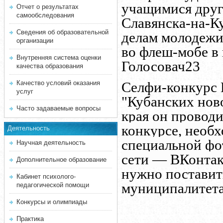
учащимися друг
Отчет о результатах
самообследования
Славянска-на-К
Сведения об образовательной
делам молодежи
организации
во флеш-мобе в
Внутренняя система оценки
Голосовач23
качества образования
Качество условий оказания
Селфи-конкурс 
услуг
"Кубанских нов
Часто задаваемые вопросы
края он провод
конкурсе, необх
Деятельность
специальной фо
Научная деятельность
сети — ВКонтак
Дополнительное образование
нужно поставить
Кабинет психолого-
муниципалитет
педагогической помощи
Конкурсы и олимпиады
Практика