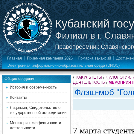
Кубанский гос
Филиал в г. Славя
Правопреемник Славянского
Главная
Приемная кампания 2026
Ярмарка вакансий
Достижен
Электронная информационно-образовательная среда (ЭИОС)
/
ФАКУЛЬТЕТЫ
/
ФИЛОЛОГИИ, 
Общие сведения
ДЕЯТЕЛЬНОСТЬ
/
МЕРОПРИЯТИ
История и современность
Флэш-моб "Гол
Контакты
Лицензия, Свидетельство о
государственной аккредитации
Мониторинг эффективности
деятельности
7 марта студен