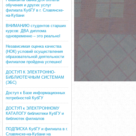
обучения и других услуг
филиала КубГУ в г. Славянске-
на-Кубани
ВНИМАНИЮ студентов старших
курсов: ДВА диплома
одновременно – это реально!
Независимая оценка качества
(НОК) условий осуществления
образовательной деятельности
филиалом пройдена успешно!
ДОСТУП К ЭЛЕКТРОННО-
БИБЛИОТЕЧНЫМ СИСТЕМАМ
(ЭБС)
Доступ к Базе информационных
потребностей КубГУ
ДОСТУП к ЭЛЕКТРОННОМУ
КАТАЛОГУ библиотеки КубГУ и
библиотек филиалов
ПОДПИСКА КубГУ и филиала в г.
Славянске-на-Кубани на