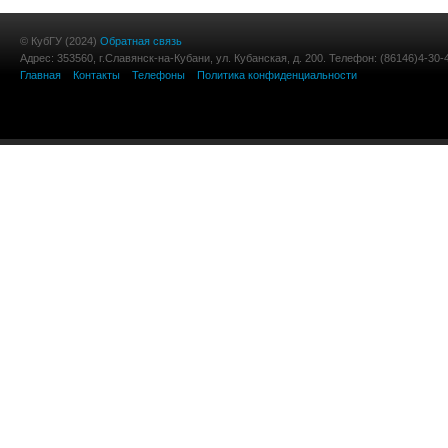
© КубГУ (2024)
Обратная связь
Адрес: 353560, г.Славянск-на-Кубани, ул. Кубанская, д. 200. Телефон: (86146)4-30-
Главная
Контакты
Телефоны
Политика конфиденциальности