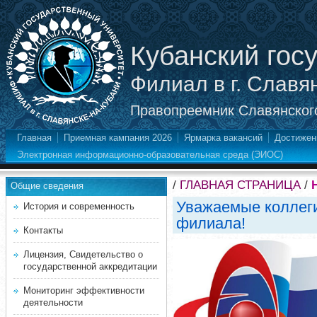
Кубанский гос
Филиал в г. Славя
Правопреемник Славянского
Главная
Приемная кампания 2026
Ярмарка вакансий
Достижен
Электронная информационно-образовательная среда (ЭИОС)
/
ГЛАВНАЯ СТРАНИЦА
/
Общие сведения
Уважаемые коллеги
История и современность
филиала!
Контакты
Лицензия, Свидетельство о
государственной аккредитации
Мониторинг эффективности
деятельности