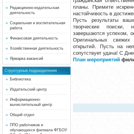
гражданская ответстве
планы. Примите искрен
Редакционно-издательская
деятельность
настойчивость в достиже
Пусть результаты ваше
Социальная и воспитательная
творческие поиски, 
работа
завершаются успехом, 
Финансовая деятельность
Оригинальных свежих 
открытий. Пусть на не
Хозяйственная деятельность
сопутствует удача! С Дне
Ярмарка вакансий
План мероприятий
филиа
Структурные подразделения
Библиотека
Издательский центр
Информационно-
вычислительный центр
Общий отдел
ППО работников и
обучающихся филиала ФГБОУ