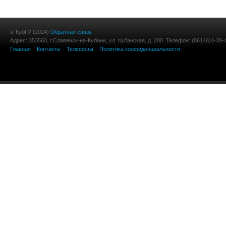
© КубГУ (2024)
Обратная связь
Адрес: 353560, г.Славянск-на-Кубани, ул. Кубанская, д. 200. Телефон: (86146)4-30-
Главная
Контакты
Телефоны
Политика конфиденциальности