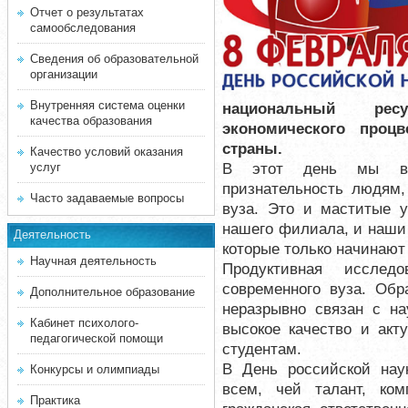
Отчет о результатах
самообследования
Сведения об образовательной
организации
Внутренняя система оценки
национальный рес
качества образования
экономического процв
страны.
Качество условий оказания
В этот день мы вы
услуг
признательность людям,
Часто задаваемые вопросы
вуза. Это и маститые у
нашего филиала, и наши
Деятельность
которые только начинают 
Научная деятельность
Продуктивная исследо
современного вуза. Об
Дополнительное образование
неразрывно связан с на
Кабинет психолого-
высокое качество и акт
педагогической помощи
студентам.
В День российской наук
Конкурсы и олимпиады
всем, чей талант, ко
Практика