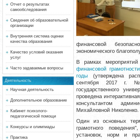
Отчет о результатах
самообследования
Сведения об образовательной
организации
Внутренняя система оценки
качества образования
финансовой безопасн
экономического благопол
Качество условий оказания
услуг
В рамках мероприяти
Часто задаваемые вопросы
финансовой грамотности
годы
(утверждена расп
Деятельность
сентября 2017 г. 
государственного униве
Научная деятельность
проведена интерактивна
Дополнительное образование
консультантом админ
Михайловной Николенко.
Кабинет психолого-
педагогической помощи
Один из основных тер
Конкурсы и олимпиады
грамотного поведения"
установок, норм и пр
Практика