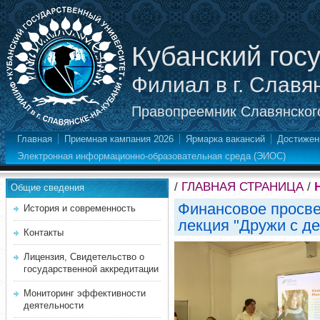
Кубанский гос
Филиал в г. Славя
Правопреемник Славянского
Главная
Приемная кампания 2026
Ярмарка вакансий
Достижен
Электронная информационно-образовательная среда (ЭИОС)
/
ГЛАВНАЯ СТРАНИЦА
/
Общие сведения
Финансовое просве
История и современность
лекция "Дружи с д
Контакты
Лицензия, Свидетельство о
государственной аккредитации
Мониторинг эффективности
деятельности