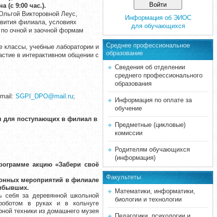
 (с 9:00 час.).
Ольгой Викторовной Леус,
Информация об ЭИОС
звития филиала, условиях
для обучающихся
 по очной и заочной формам
Среднее професcиональное
е классы, учебные лаборатории и
образование
астие в интерактивном общении с
Сведения об отделении
среднего профессионального
образования
mail:
SGPI_DPO@mail.ru
;
Информация по оплате за
обучение
 для поступающих в филиал в
Предметные (цикловые)
комиссии
Родителям обучающихся
(информация)
рограмме
акцию «Забери своё
Факультеты
онных мероприятий в филиале
рибывших.
Математики, информатики,
ь себя за деревянной школьной
биологии и технологии
роботом в руках и в кольчуге
рной техники из домашнего музея
Педагогики, психологии и