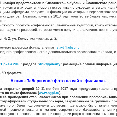
11 ноября представители г. Славянска-на-Кубани и Славянского района
итуриенты и их родители смогут встретиться с руководителем филиала 
ющими кафедрами, получить информацию об истории и перспективах ра
и студентов, Правилах приема в 2018 году, количестве бюджетных мест
нтов.
можность посетить конференц-зал, лекционные аудитории, компьютерны
езентациями профессий, которые можно получить в филиале, принять уч
л № 2, ул. Коммунистическая, д. 2.
приемная директора филиала, e-mail:
slav@kubsu.ru
;
 среднего профессионального и дополнительного образования филиала, e-
u
.
"
Прием 2018
" раздела "
Абитуриенту
" размещена полная информация
в 3D формате
Акция
«Забери своё фото на сайте филиала»
и открытых дверей
10–11 ноября 2017 года предусматривали в
п
то на сайте филиала» (
www.sgpi.ru
).
я её
проведения
старшеклассников при посещении профориентаци
тографировали студенты-волонтёры, закреплённые за группами п
оме того, были подготовлены фотозоны, где можно было запечатлет
ртой прошлого века и в мантии современного бакалавра, с мини-
евнерусского воина, а так же при посещении ретро-экспозиции компьюте