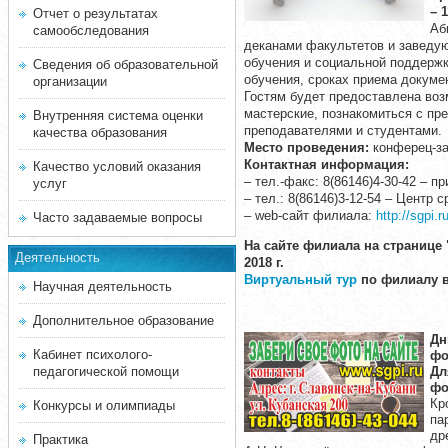
– 
Отчет о результатах
Аб
самообследования
деканами факультетов и заведу
обучения и социальной поддержк
Сведения об образовательной
обучения, сроках приема докуме
организации
Гостям будет предоставлена воз
мастерские, познакомиться с пр
Внутренняя система оценки
преподавателями и студентами.
качества образования
Место проведения:
конферец-за
Контактная информация:
Качество условий оказания
– тел.-факс: 8(86146)4-30-42 – 
услуг
– тел.: 8(86146)3-12-54 – Центр
– web-сайт филиала:
http://sgpi.r
Часто задаваемые вопросы
На сайте филиала на странице 
Деятельность
2018 г.
Виртуальный тур
по филиалу 
Научная деятельность
Дополнительное образование
Дн
Кабинет психолого-
фо
педагогической помощи
Дл
фо
Кр
Конкурсы и олимпиады
па
др
Практика