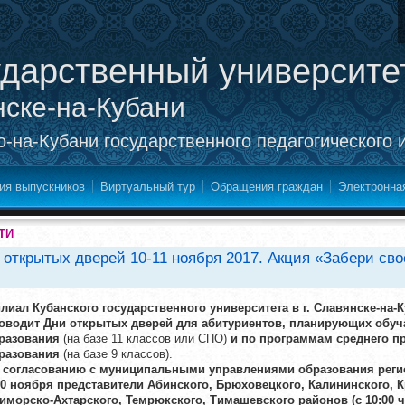
ударственный университе
нске-на-Кубани
-на-Кубани государственного педагогического 
ия выпускников
Виртуальный тур
Обращения граждан
Электронна
ТИ
 открытых дверей 10-11 ноября 2017. Акция «Забери сво
лиал Кубанского государственного университета в г. Славянске-на-К
оводит Дни открытых дверей для абитуриентов, планирующих обу
разования
(на базе 11 классов или СПО)
и по программам среднего п
разования
(на базе 9 классов).
 согласованию с муниципальными управлениями образования регио
10 ноября представители Абинского, Брюховецкого, Калининского, 
иморско-Ахтарского, Темрюкского, Тимашевского районов (с 10:00 ча