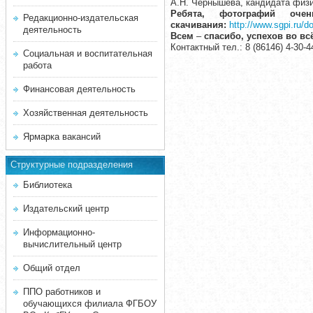
А.Н. Чернышёва, кандидата физи
Ребята, фотографий оч
Редакционно-издательская
скачивания:
http://www.sgpi.ru/d
деятельность
Всем
–
спасибо, успехов во вс
Контактный тел.: 8 (86146) 4-30-4
Социальная и воспитательная
работа
Финансовая деятельность
Хозяйственная деятельность
Ярмарка вакансий
Структурные подразделения
Библиотека
Издательский центр
Информационно-
вычислительный центр
Общий отдел
ППО работников и
обучающихся филиала ФГБОУ