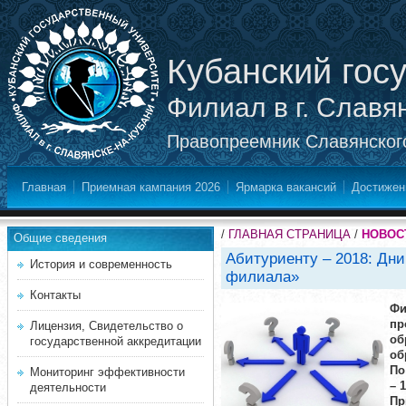
Кубанский гос
Филиал в г. Славя
Правопреемник Славянского
Главная
Приемная кампания 2026
Ярмарка вакансий
Достижен
/
ГЛАВНАЯ СТРАНИЦА
/
НОВОС
Общие сведения
Абитуриенту – 2018: Дни
История и современность
филиала»
Контакты
Фи
пр
Лицензия, Свидетельство о
об
государственной аккредитации
об
По
Мониторинг эффективности
– 
деятельности
Пр