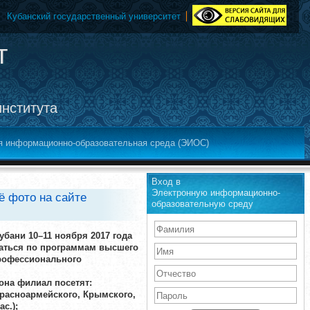
Кубанский государственный университет
т
института
я информационно-образовательная среда (ЭИОС)
Вход в
Электронную информационно-
ё фото на сайте
образовательную среду
убани 10–11 ноября 2017 года
чаться по программам высшего
рофессионального
на филиал посетят:
Красноармейского, Крымского,
с.);