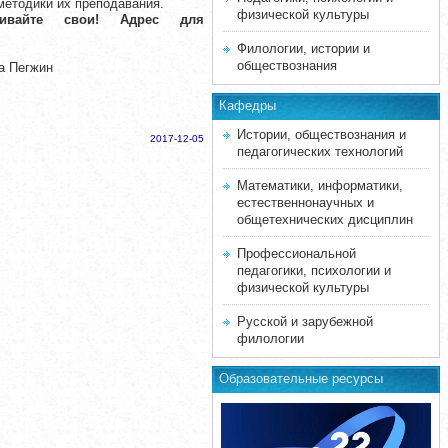
методики их преподавания.
физической культуры
кивайте свои!
Адрес для
Филологии, истории и
обществознания
а Пегжин
Кафедры
Истории, обществознания и
2017-12-05
педагогических технологий
Математики, информатики,
естественнонаучных и
общетехнических дисциплин
Профессиональной
педагогики, психологии и
физической культуры
Русской и зарубежной
филологии
Образовательные ресурсы