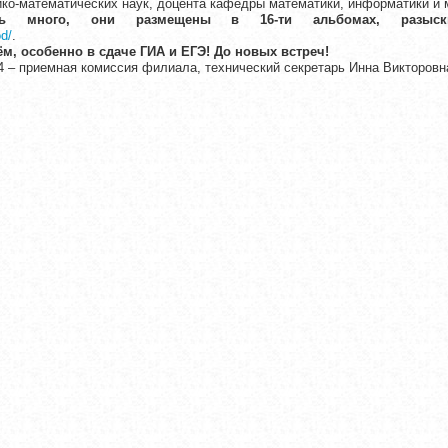
ко-математических наук, доцента кафедры математики, информатики и 
ень много, они размещены в 16-ти альбомах, разыс
od/
.
ём, особенно в сдаче ГИА и ЕГЭ!
До новых встреч!
4 –
приемная комиссия филиала, технический секретарь
Инна Викторовн