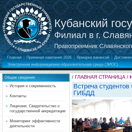
Кубанский гос
Филиал в г. Славя
Правопреемник Славянского
Главная
Приемная кампания 2026
Ярмарка вакансий
Достижен
Электронная информационно-образовательная среда (ЭИОС)
/
ГЛАВНАЯ СТРАНИЦА
/
Общие сведения
Встреча студентов
История и современность
ГИБДД
Контакты
Лицензия, Свидетельство о
государственной аккредитации
Мониторинг эффективности
деятельности