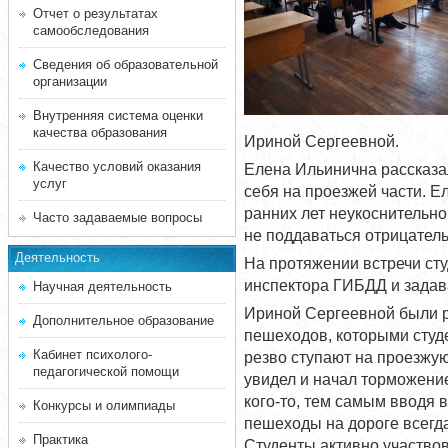
Отчет о результатах
самообследования
Сведения об образовательной
организации
Внутренняя система оценки
качества образования
Ириной Сергеевной.
Качество условий оказания
Елена Ильинична рассказал
услуг
себя на проезжей части. Е
ранних лет неукоснительн
Часто задаваемые вопросы
не поддаваться отрицател
Деятельность
На протяжении встречи ст
инспектора ГИБДД и задав
Научная деятельность
Ириной Сергеевной были р
Дополнительное образование
пешеходов, которыми студ
Кабинет психолого-
резво ступают на проезжую
педагогической помощи
увидел и начал торможение
кого-то, тем самым вводя 
Конкурсы и олимпиады
пешеходы на дороге всегд
Практика
Студенты активно участвов