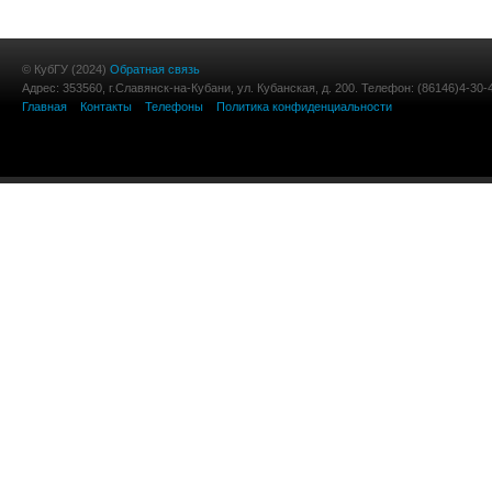
© КубГУ (2024)
Обратная связь
Адрес: 353560, г.Славянск-на-Кубани, ул. Кубанская, д. 200. Телефон: (86146)4-30-
Главная
Контакты
Телефоны
Политика конфиденциальности