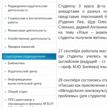
Студенты 3 курса ф-та
Редакционно-издательская
деятельность
анекдотами о разных на
представив персонажей б
Социальная и воспитательная
(Руденко Лев, Щур Олес
работа
Слюнько, диджей Антонина
Финансовая деятельность
на тему «Язык – знако
студенты получили жетоны
Хозяйственная деятельность
Ярмарка вакансий
27 сентября работала мас
где студенты учились ч
Структурные подразделения
английском (ведущий – ст.
Библиотека
– проф. М.Ю. Беляева) язы
Издательский центр
Информационно-
28 сентября состоялись от
вычислительный центр
«Письмо как приключение в
«Методология лингвокульту
Общий отдел
проблемы» (для студентов 
ППО работников и
обучающихся филиала ФГБОУ