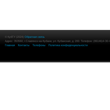
© КубГУ (2024)
Обратная связь
Адрес: 353560, г.Славянск-на-Кубани, ул. Кубанская, д. 200. Телефон: (86146)4-30-
Главная
Контакты
Телефоны
Политика конфиденциальности