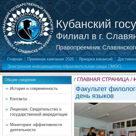
Кубанский гос
Филиал в г. Славя
Правопреемник Славянского
Главная
Приемная кампания 2026
Ярмарка вакансий
Достижен
Электронная информационно-образовательная среда (ЭИОС)
/
ГЛАВНАЯ СТРАНИЦА
/
Общие сведения
Факультет филолог
История и современность
день языков
Контакты
Лицензия, Свидетельство о
государственной аккредитации
Мониторинг эффективности
деятельности