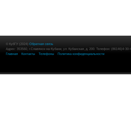
© КубГУ (2024)
Обратная связь
Адрес: 353560, г.Славянск-на-Кубани, ул. Кубанская, д. 200. Телефон: (86146)4-30-
Главная
Контакты
Телефоны
Политика конфиденциальности