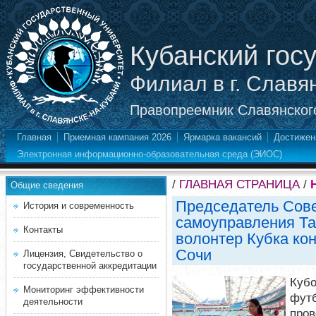
Кубанский гос
Филиал в г. Славя
Правопреемник Славянского
Главная
Приемная кампания 2026
Ярмарка вакансий
Достижен
Электронная информационно-образовательная среда (ЭИОС)
/
ГЛАВНАЯ СТРАНИЦА
/
Общие сведения
Председатель Сове
История и современность
самоуправления Та
Контакты
волонтер Кубка ко
Сочи
Лицензия, Свидетельство о
государственной аккредитации
Куб
Мониторинг эффективности
фут
деятельности
про