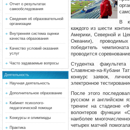
Отчет о результатах
орг
самообследования
само
Сведения об образовательной
В к
организации
каждого из шести конти
Внутренняя система оценки
Америки, Северной и Це
качества образования
Океании), проводимых
победитель чемпионат
Качество условий оказания
проводится соревнование
услуг
Часто задаваемые вопросы
Студентка факультет
Славянске-на-Кубани Тат
Деятельность
конкурс заявок, личн
электронное тестировани
Научная деятельность
После этого последовал
Дополнительное образование
русском и английском я
Кабинет психолого-
тренинг на стадионе «
педагогической помощи
волонтеров функции «С
Конкурсы и олимпиады
наиболее многочисленно
четырех матчей помогала
Практика