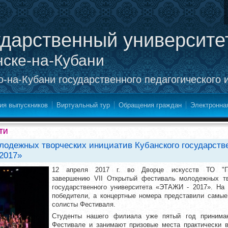
ударственный университе
нске-на-Кубани
-на-Кубани государственного педагогического 
ия выпускников
Виртуальный тур
Обращения граждан
Электронна
ТИ
одежных творческих инициатив Кубанского государств
2017»
12 апреля 2017 г. во Дворце искусств ТО "П
завершению VII Открытый фестиваль молодежных тв
государственного университета «ЭТАЖИ - 2017». На 
победители, а концертные номера представили самые
солисты Фестиваля.
Студенты нашего филиала уже пятый год принима
Фестивале и занимают призовые места практически в