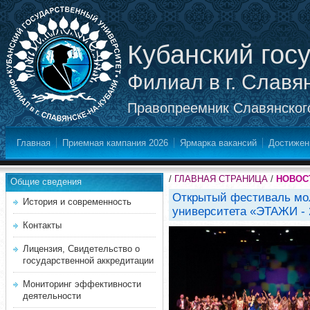
Кубанский гос
Филиал в г. Славя
Правопреемник Славянского
Главная
Приемная кампания 2026
Ярмарка вакансий
Достижен
/
ГЛАВНАЯ СТРАНИЦА
/
НОВОС
Общие сведения
Открытый фестиваль мол
История и современность
университета «ЭТАЖИ - 
Контакты
Лицензия, Свидетельство о
государственной аккредитации
Мониторинг эффективности
деятельности