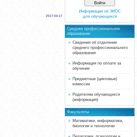
Информация об ЭИОС
2017-04-17
для обучающихся
Среднее професcиональное
образование
Сведения об отделении
среднего профессионального
образования
Информация по оплате за
обучение
Предметные (цикловые)
комиссии
Родителям обучающихся
(информация)
Факультеты
Математики, информатики,
биологии и технологии
Педагогики, психологии и