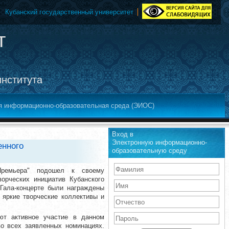
Кубанский государственный университет
т
института
я информационно-образовательная среда (ЭИОС)
Вход в
Электронную информационно-
енного
образовательную среду
ремьера" подошел к своему
орческих инициатив Кубанского
Гала-концерте были награждены
 яркие творческие коллективы и
ют активное участие в данном
о всех заявленных номинациях.