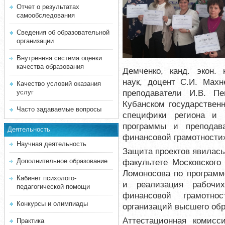
Отчет о результатах
самообследования
Сведения об образовательной
организации
Внутренняя система оценки
качества образования
Демченко,
канд. экон. 
наук,
доцент
С.И. Махн
Качество условий оказания
преподаватели И.В. П
услуг
Кубанском государствен
Часто задаваемые вопросы
специфики региона и 
программы и преподав
Деятельность
финансовой грамотности
Научная деятельность
Защита проектов явилась
Дополнительное образование
факультете Московского 
Ломоносова по программ
Кабинет психолого-
и реализация рабочи
педагогической помощи
финансовой грамотно
Конкурсы и олимпиады
организаций высшего обр
Аттестационная комисси
Практика