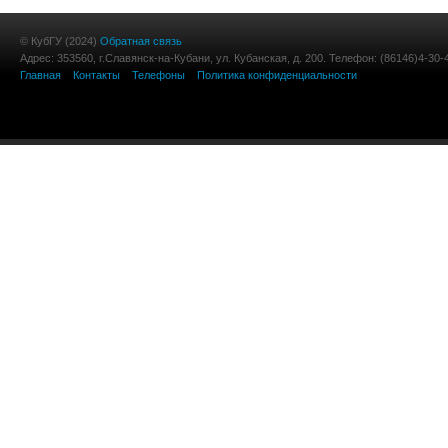
© КубГУ (2024)
Обратная связь
Адрес: 353560, г.Славянск-на-Кубани, ул. Кубанская, д. 200. Телефон: (86146)4-30-
Главная
Контакты
Телефоны
Политика конфиденциальности