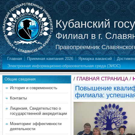
Кубанский гос
Филиал в г. Славя
Правопреемник Славянского
Главная
Приемная кампания 2026
Ярмарка вакансий
Достижен
Электронная информационно-образовательная среда (ЭИОС)
/
ГЛАВНАЯ СТРАНИЦА
/
Общие сведения
Повышение квалиф
История и современность
филиала: успешная
Контакты
Лицензия, Свидетельство о
государственной аккредитации
Мониторинг эффективности
деятельности