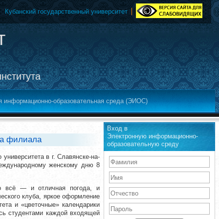
Кубанский государственный университет
т
института
я информационно-образовательная среда (ЭИОС)
Вход в
Электронную информационно-
та филиала
образовательную среду
 университета в г. Славянске-на-
Международному женскому дню 8
ло всё — и отличная погода, и
ческого клуба, яркое оформление
тета и «цветочные» календарики
ись студентами каждой входящей