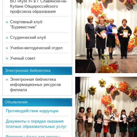
ВО «КубГУ» в г. Славянске-на-
Кубани Общероссийского
профсоюза образования
Спортивный клуб
"Буревестник"
Студенческий клуб
Учебно-методический отдел
Ученый совет
Электронная библиотека
Электронная библиотека
информационных ресурсов
филиала
Объявления
Противодействие коррупции
Документы о порядке оказания
платных образовательных услуг
Реквизиты банка для оплаты