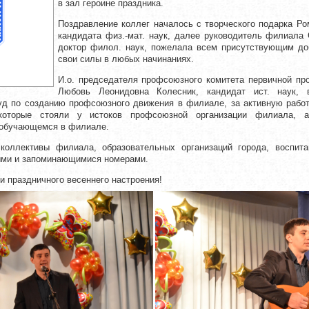
в зал героине праздника.
Поздравление коллег началось с творческого подарка Ро
кандидата физ.-мат. наук, далее руководитель филиала
доктор филол. наук, пожелала всем присутствующим до
свои силы в любых начинаниях.
И.о. председателя профсоюзного комитета первичной п
Любовь Леонидовна Колесник, кандидат ист. наук, 
уд по созданию профсоюзного движения в филиале, за активную работ
которые стояли у истоков профсоюзной организации филиала, а
 обучающемся в филиале.
коллективы филиала, образовательных организаций города, воспита
ыми и запоминающимися номерами.
и праздничного весеннего настроения!