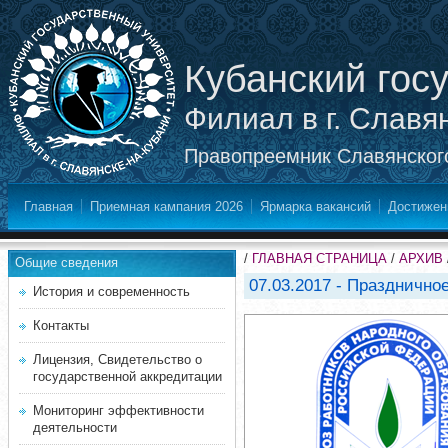
Кубанский гос
Филиал в г. Славя
Правопреемник Славянского
Главная
Приемная кампания 2026
Ярмарка вакансий
Достижен
/
ГЛАВНАЯ СТРАНИЦА
/
АРХИВ
Общие сведения
07.03.2017 - Праздничн
История и современность
Контакты
Лицензия, Свидетельство о
государственной аккредитации
Мониторинг эффективности
деятельности