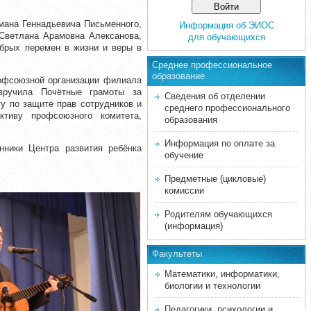
мана Геннадьевича Письменного,
Информация об ЭИОС
 Светлана Арамовна Алексанова,
для обучающихся
брых перемен в жизни и веры в
Среднее професcиональное
образование
рофсоюзной организации филиала
вручила Почётные грамоты за
Сведения об отделении
у по защите прав сотрудников и
среднего профессионального
ктиву профсоюзного комитета,
образования
Информация по оплате за
нники Центра развития ребёнка
обучение
Предметные (цикловые)
комиссии
Родителям обучающихся
(информация)
Факультеты
Математики, информатики,
биологии и технологии
Педагогики, психологии и