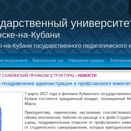
ударственный университе
нске-на-Кубани
-на-Кубани государственного педагогического 
ия выпускников
Виртуальный тур
Обращения граждан
Электронна
/
СЛАВЯНСКИЙ ПРОФКОМ (СТРУКТУРА)
/
НОВОСТИ
ое поздравление администрации и профсоюзного комите
7 марта 2017 года в филиале Кубанского государственного
Кубани состоялся праздничный концерт, посвященный 
Марта.
Приподнятому, лирическому настроению способствова
облака экзотических бабочек на крыльце и в фойе Студен
сцены, поздравительные открытки от профсоюзного коми
от студенческого самоуправления, которые преподносил