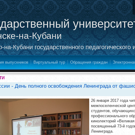
ударственный университе
нске-на-Кубани
-на-Кубани государственного педагогического 
ия выпускников
Виртуальный тур
Обращения граждан
Электронна
ТИ
ссии - День полного освобождения Ленинграда от фаши
26 января 2017 года ч
межпоселенческой цент
студентов, обучающихс
профессионального обр
кинолекторий «Великая
посвященный 73-й годо
Ленинграда.