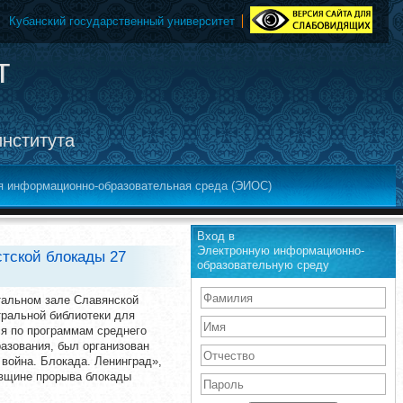
Кубанский государственный университет
т
института
я информационно-образовательная среда (ЭИОС)
Вход в
Электронную информационно-
стской блокады 27
образовательную среду
итальном зале Славянской
ральной библиотеки для
я по программам среднего
азования, был организован
 война. Блокада. Ленинград»,
вщине прорыва блокады