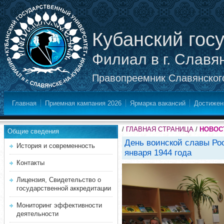
Кубанский гос
Филиал в г. Славя
Правопреемник Славянского
Главная
Приемная кампания 2026
Ярмарка вакансий
Достижен
/
ГЛАВНАЯ СТРАНИЦА
/
НОВОС
Общие сведения
День воинской славы Ро
История и современность
января 1944 года
Контакты
Лицензия, Свидетельство о
государственной аккредитации
Мониторинг эффективности
деятельности