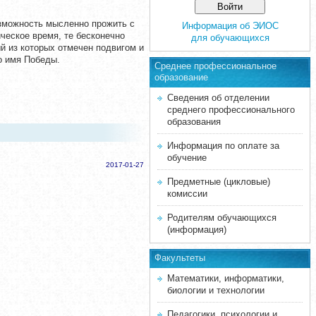
зможность мысленно прожить с
Информация об ЭИОС
ческое время, те бесконечно
для обучающихся
й из которых отмечен подвигом и
о имя Победы.
Среднее професcиональное
образование
Сведения об отделении
среднего профессионального
образования
Информация по оплате за
обучение
2017-01-27
Предметные (цикловые)
комиссии
Родителям обучающихся
(информация)
Факультеты
Математики, информатики,
биологии и технологии
Педагогики, психологии и