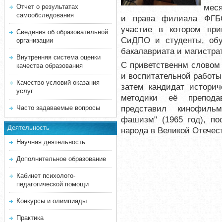
меся
Отчет о результатах
самообследования
и права филиала ФГБО
участие в котором при
Сведения об образовательной
СиДПО и студенты, обу
организации
бакалавриата и магистра
Внутренняя система оценки
С приветственнм словом
качества образования
и воспитательной работы
Качество условий оказания
затем кандидат историч
услуг
методики её препода
представил кинофиль
Часто задаваемые вопросы
фашизм" (1965 год), по
Деятельность
народа в Великой Отече
Научная деятельность
Дополнительное образование
Кабинет психолого-
педагогической помощи
Конкурсы и олимпиады
Практика