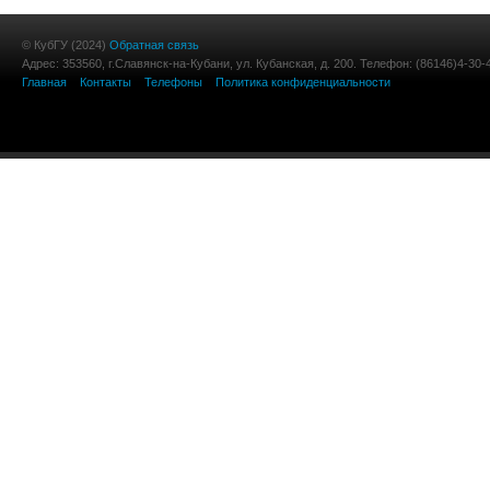
© КубГУ (2024)
Обратная связь
Адрес: 353560, г.Славянск-на-Кубани, ул. Кубанская, д. 200. Телефон: (86146)4-30-
Главная
Контакты
Телефоны
Политика конфиденциальности