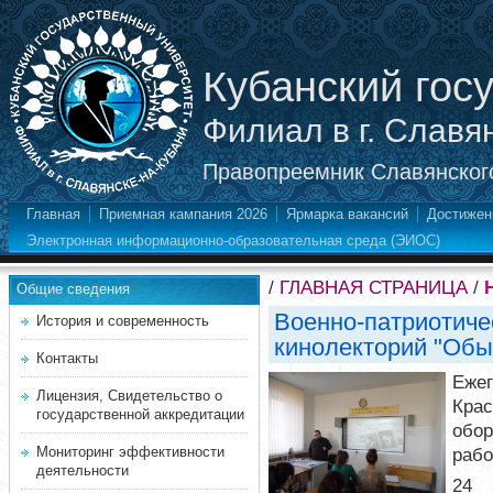
Кубанский гос
Филиал в г. Славя
Правопреемник Славянского
Главная
Приемная кампания 2026
Ярмарка вакансий
Достижен
Электронная информационно-образовательная среда (ЭИОС)
/
ГЛАВНАЯ СТРАНИЦА
/
Общие сведения
Военно-патриотиче
История и современность
кинолекторий "Об
Контакты
Еже
Лицензия, Свидетельство о
Кра
государственной аккредитации
обор
Мониторинг эффективности
раб
деятельности
24 