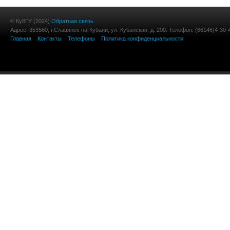
© КубГУ (2024)
Обратная связь
Адрес: 353560, г.Славянск-на-Кубани, ул. Кубанская, д. 200. Телефон: (86146)4-30-
Главная
Контакты
Телефоны
Политика конфиденциальности