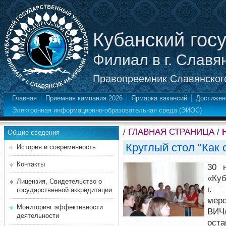
Кубанский гос
Филиал в г. Славя
Правопреемник Славянского
Главная
Приемная кампания 2026
Ярмарка вакансий
Достижен
Электронная информационно-образовательная среда (ЭИОС)
/
ГЛАВНАЯ СТРАНИЦА
/
Общие сведения
Круглый стол "Как
История и современность
Контакты
30 
«Куб
Лицензия, Свидетельство о
г. 
государственной аккредитации
мер
Мониторинг эффективности
ВИЧ
деятельности
оста