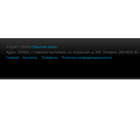
© КубГУ (2024)
Обратная связь
Адрес: 353560, г.Славянск-на-Кубани, ул. Кубанская, д. 200. Телефон: (86146)4-30-
Главная
Контакты
Телефоны
Политика конфиденциальности