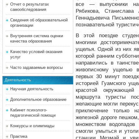
все — выпускники наш
Отчет о результатах
самообследования
Рябикова, Станислава
Геннадьевича Письменно
Сведения об образовательной
познавательной туристич
организации
В этой поездке студе
Внутренняя система оценки
качества образования
многими достопримечат
ущелья. Одной из них яв
Качество условий оказания
которой ранним субботни
услуг
направились в таинстве
Часто задаваемые вопросы
живописному ущелью в
первых 30 минут поездк
Деятельность
историей Гуамского уще
Научная деятельность
красотой окружающей 
маршрута туристы по
Дополнительное образование
желающие могли перекуси
приключение только н
Кабинет психолого-
педагогической помощи
железной дороге пешком
множеством водопадов 
Конкурсы и олимпиады
смогли умыться и утоли
Практика
станции Мезмай и уви