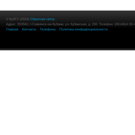
© КубГУ (2024)
Обратная связь
Адрес: 353560, г.Славянск-на-Кубани, ул. Кубанская, д. 200. Телефон: (86146)4-30-
Главная
Контакты
Телефоны
Политика конфиденциальности