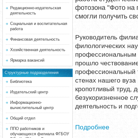
фотозона "Фото на п
Редакционно-издательская
деятельность
смогли получить св
Социальная и воспитательная
работа
Руководитель филиа
Финансовая деятельность
филологических нау
Хозяйственная деятельность
профессиональным 
Ярмарка вакансий
прошло чествование
профессиональный т
Структурные подразделения
стенах нашего вуза
Библиотека
кропотливый труд, 
Издательский центр
безукоризненное сл
Информационно-
деятельность и под
вычислительный центр
Общий отдел
Подробнее
ППО работников и
обучающихся филиала ФГБОУ