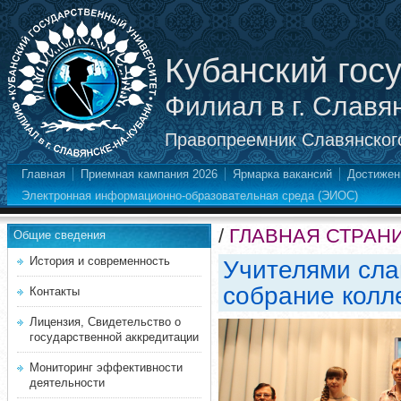
Кубанский гос
Филиал в г. Славя
Правопреемник Славянского
Главная
Приемная кампания 2026
Ярмарка вакансий
Достижен
Электронная информационно-образовательная среда (ЭИОС)
/
ГЛАВНАЯ СТРАН
Общие сведения
История и современность
Учителями сла
собрание колл
Контакты
Лицензия, Свидетельство о
государственной аккредитации
Мониторинг эффективности
деятельности