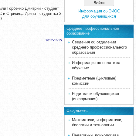
ли Горбенко Дмитрий - студент
Информация об ЭИОС
С и Стрикица Ирина - студентка 2
для обучающихся
О.
Среднее професcиональное
образование
2017-03-15
Сведения об отделении
среднего профессионального
образования
Информация по оплате за
обучение
Предметные (цикловые)
комиссии
Родителям обучающихся
(информация)
Факультеты
Математики, информатики,
биологии и технологии
Педагогики, психологии и