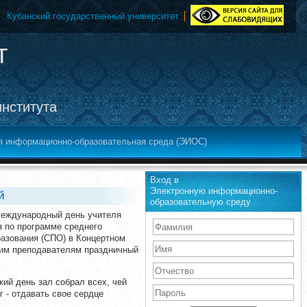
Кубанский государственный университет
т
института
я информационно-образовательная среда (ЭИОС)
Вход в
Электронную информационно-
й
образовательную среду
 Международный день учителя
 по программе среднего
азования (СПО) в Концертном
оим преподавателям праздничный
кий день зал собрал всех, чей
 - отдавать свое сердце