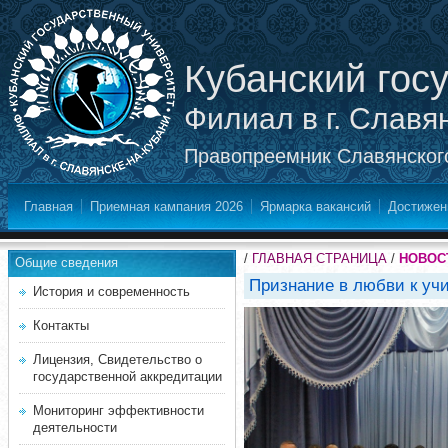
Кубанский гос
Филиал в г. Славя
Правопреемник Славянского
Главная
Приемная кампания 2026
Ярмарка вакансий
Достижен
/
ГЛАВНАЯ СТРАНИЦА
/
НОВОС
Общие сведения
Признание в любви к уч
История и современность
Контакты
Лицензия, Свидетельство о
государственной аккредитации
Мониторинг эффективности
деятельности