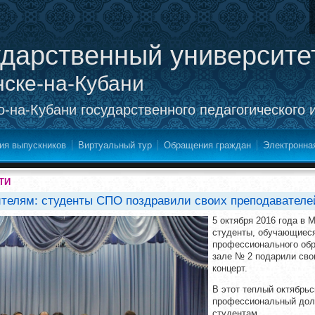
ударственный университе
нске-на-Кубани
-на-Кубани государственного педагогического 
ия выпускников
Виртуальный тур
Обращения граждан
Электронна
ТИ
ителям: студенты СПО поздравили своих преподавателе
5 октября 2016 года в
студенты, обучающиеся
профессионального обр
зале № 2 подарили св
концерт.
В этот теплый октябрьс
профессиональный долг
студентам.