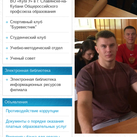
ВО «КубГУ» в г. Славянске-на-
Кубани Общероссийского
профсоюза образования
Спортивный клуб
"Буревестник"
Студенческий клуб
Учебно-методический отдел
Ученый совет
Электронная библиотека
Электронная библиотека
информационных ресурсов
филиала
Объявления
Противодействие коррупции
Документы о порядке оказания
платных образовательных услуг
Реквизиты банка для оплаты