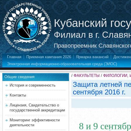
Кубанский гос
Филиал в г. Славя
Правопреемник Славянского
Главная
Приемная кампания 2026
Ярмарка вакансий
Достижен
Электронная информационно-образовательная среда (ЭИОС)
/
ФАКУЛЬТЕТЫ
/
ФИЛОЛОГИИ, 
Общие сведения
Защита летней пе
История и современность
сентября 2016 г.
Контакты
Лицензия, Свидетельство о
государственной аккредитации
Мониторинг эффективности
8 и 9 сентяб
деятельности