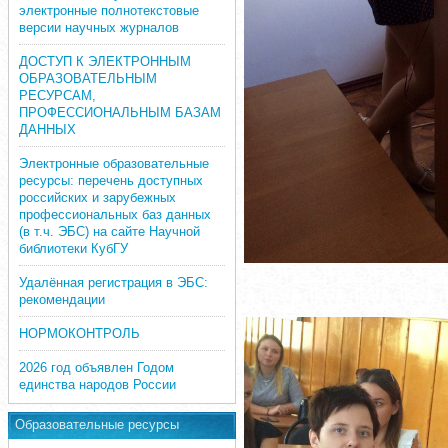
электронные полнотекстовые
версии научных журналов
ДОСТУП К ЭЛЕКТРОННЫМ
ОБРАЗОВАТЕЛЬНЫМ
РЕСУРСАМ,
ПРОФЕССИОНАЛЬНЫМ БАЗАМ
ДАННЫХ
Электронные образовательные
ресурсы: перечень доступных
российских и зарубежных
профессиональных баз данных
(в т.ч. ЭБС) на сайте Научной
библиотеки КубГУ
Удалённая регистрация в ЭБС:
рекомендации
НОРМОКОНТРОЛЬ
2026 год объявлен Годом
единства народов России
Образовательные ресурсы