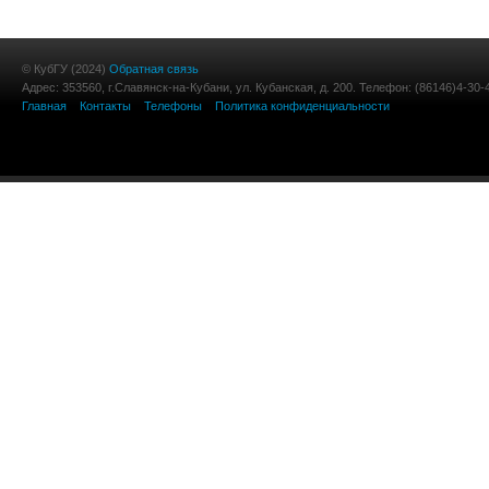
© КубГУ (2024)
Обратная связь
Адрес: 353560, г.Славянск-на-Кубани, ул. Кубанская, д. 200. Телефон: (86146)4-30-
Главная
Контакты
Телефоны
Политика конфиденциальности