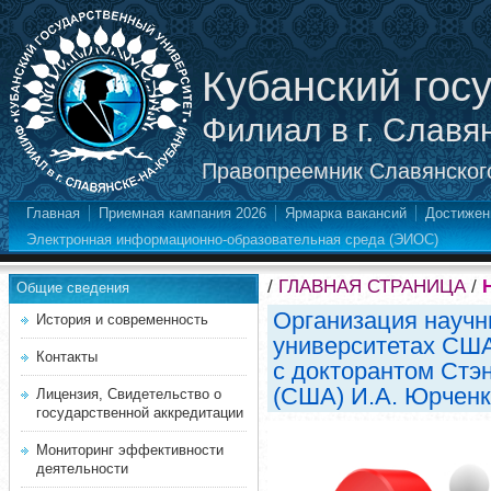
Кубанский гос
Филиал в г. Славя
Правопреемник Славянского
Главная
Приемная кампания 2026
Ярмарка вакансий
Достижен
Электронная информационно-образовательная среда (ЭИОС)
/
ГЛАВНАЯ СТРАНИЦА
/
Общие сведения
Организация научн
История и современность
университетах США
Контакты
с докторантом Стэ
(США) И.А. Юрчен
Лицензия, Свидетельство о
государственной аккредитации
Мониторинг эффективности
деятельности