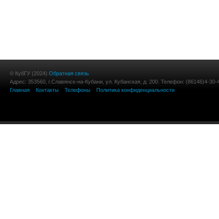
© КубГУ (2024)
Обратная связь
Адрес: 353560, г.Славянск-на-Кубани, ул. Кубанская, д. 200. Телефон: (86146)4-30-
Главная
Контакты
Телефоны
Политика конфиденциальности