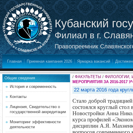
Кубанский гос
Филиал в г. Славя
Правопреемник Славянского
Главная
Приемная кампания 2026
Ярмарка вакансий
Достижен
/
ФАКУЛЬТЕТЫ
/
ФИЛОЛОГИИ, 
Общие сведения
МЕРОПРИЯТИЯ ЗА 2016-2017 У
История и современность
22 марта 2016 года круг
Контакты
Стало доброй традицией 
состоялся круглый стол 
Лицензия, Свидетельство о
государственной аккредитации
Новостройки Анна Никол
курса профилей «Эконом
Мониторинг эффективности
дисциплин А.Я. Махненк
деятельности
вопросов современного к