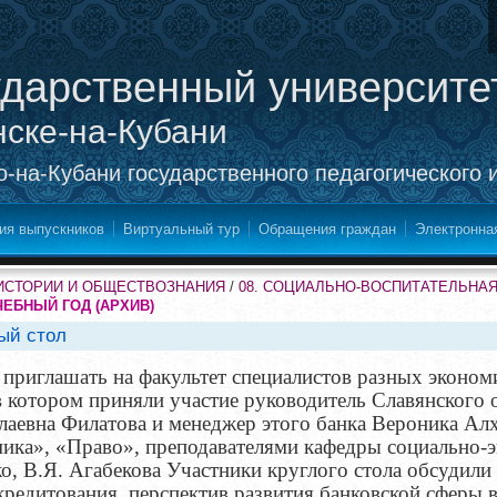
ударственный университе
нске-на-Кубани
-на-Кубани государственного педагогического 
ия выпускников
Виртуальный тур
Обращения граждан
Электронна
ИСТОРИИ И ОБЩЕСТВОЗНАНИЯ
/
08. СОЦИАЛЬНО-ВОСПИТАТЕЛЬНА
ЧЕБНЫЙ ГОД (АРХИВ)
лый стол
приглашать на факультет специалистов разных экономи
в котором приняли участие руководитель Славянского 
аевна Филатова и менеджер этого банка Вероника Алх
ика», «Право», преподавателями кафедры социально-
о, В.Я. Агабекова Участники круглого стола обсудили
редитования, перспектив развития банковской сферы 