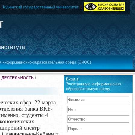
Кубанский государственный университет
т
института
я информационно-образовательная среда (ЭИОС)
Я ДЕЯТЕЛЬНОСТЬ
/
Вход в
Электронную информационно-
образовательную среду
ческих сфер. 22 марта
отделения банка ВКБ-
именко, студенты 4
экономических
 широкий спектр
в Славянске-на-Кубани и