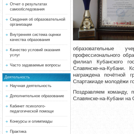
Отчет о результатах
самообследования
Сведения об образовательной
организации
Внутренняя система оценки
качества образования
образовательные у
Качество условий оказания
профессионального обра
услуг
филиал Кубанского гос
Часто задаваемые вопросы
Славянске-на-Кубани.
награждена почётной г
Деятельность
Спартакиаде молодёжи го
Научная деятельность
Поздравляем команду, 
Дополнительное образование
Славянске-на-Кубани на 
Кабинет психолого-
педагогической помощи
Конкурсы и олимпиады
Практика