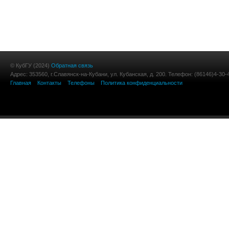
© КубГУ (2024)
Обратная связь
Адрес: 353560, г.Славянск-на-Кубани, ул. Кубанская, д. 200. Телефон: (86146)4-30-
Главная
Контакты
Телефоны
Политика конфиденциальности