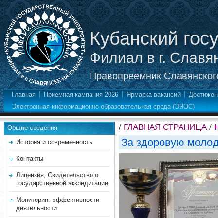
Кубанский гос
Филиал в г. Славя
Правопреемник Славянского
Главная
Приемная кампания 2026
Ярмарка вакансий
Достижен
Электронная информационно-образовательная среда (ЭИОС)
/
ГЛАВНАЯ СТРАНИЦА
/
Общие сведения
За здоровую молод
История и современность
Контакты
Лицензия, Свидетельство о
государственной аккредитации
Мониторинг эффективности
деятельности