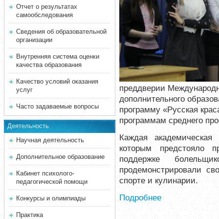
Отчет о результатах
самообследования
Сведения об образовательной
организации
Внутренняя система оценки
качества образования
Качество условий оказания
преддверии Международно
услуг
дополнительного образов
Часто задаваемые вопросы
программу «Русская крас
программам среднего про
Деятельность
Каждая академическая 
Научная деятельность
которым предстояло п
Дополнительное образование
поддержке болельщи
продемонстрировали сво
Кабинет психолого-
спорте и кулинарии.
педагогической помощи
Подробнее
Конкурсы и олимпиады
Практика