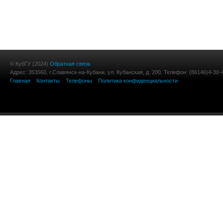
© КубГУ (2024)
Обратная связь
Адрес: 353560, г.Славянск-на-Кубани, ул. Кубанская, д. 200. Телефон: (86146)4-30-
Главная
Контакты
Телефоны
Политика конфиденциальности