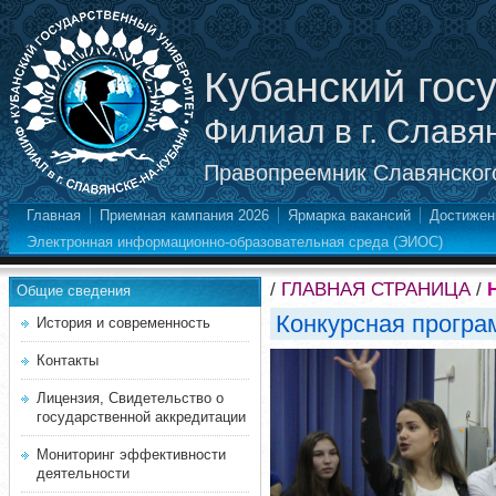
Кубанский гос
Филиал в г. Славя
Правопреемник Славянского
Главная
Приемная кампания 2026
Ярмарка вакансий
Достижен
Электронная информационно-образовательная среда (ЭИОС)
/
ГЛАВНАЯ СТРАНИЦА
/
Общие сведения
Конкурсная програ
История и современность
Контакты
Лицензия, Свидетельство о
государственной аккредитации
Мониторинг эффективности
деятельности