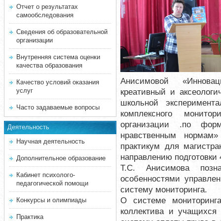
Отчет о результатах
самообследования
Сведения об образовательной
организации
Внутренняя система оценки
качества образования
Анисимовой «Иннова
Качество условий оказания
услуг
креативный и аксеологи
школьной эксперимент
Часто задаваемые вопросы
комплексного монитор
организации .по фор
Деятельность
нравственным нормам»
Научная деятельность
практикум для магистра
направлению подготовки 
Дополнительное образование
Т.С. Анисимова позн
Кабинет психолого-
особенностями управлен
педагогической помощи
систему мониторинга.
О системе мониторинга
Конкурсы и олимпиады
коллектива и учащихся 
Практика