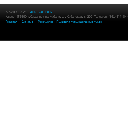
© КубГУ (2024)
Обратная связь
Адрес: 353560, г.Славянск-на-Кубани, ул. Кубанская, д. 200. Телефон: (86146)4-30-
Главная
Контакты
Телефоны
Политика конфиденциальности