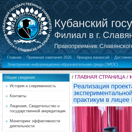
Кубанский гос
Филиал в г. Славя
Правопреемник Славянского
Главная
Приемная кампания 2026
Ярмарка вакансий
Достижен
Электронная информационно-образовательная среда (ЭИОС)
/
ГЛАВНАЯ СТРАНИЦА
/
Общие сведения
Реализация проект
История и современность
экспериментальной
Контакты
практикум в лицее
Лицензия, Свидетельство о
государственной аккредитации
Мониторинг эффективности
деятельности