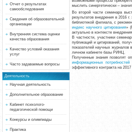
возможными процессы приобретен
Отчет о результатах
мыслить синергетически – значи
самообследования
Во второй части семинара выст
результатов внедрения в 2016 г
Сведения об образовательной
библиотекой филиала, с рекоме
организации
индекс научного цитирования
» 
актуально в контексте внедрени
Внутренняя система оценки
В частности, участники семина
качества образования
публикаций и цитирований, полу
показателей научных журналов в
Качество условий оказания
личном кабинете базы РИНЦ.
услуг
Полученные знания позволят о
информационных потребностей 
Часто задаваемые вопросы
эффективного контракта на 2017 
Деятельность
Научная деятельность
Дополнительное образование
Кабинет психолого-
педагогической помощи
Конкурсы и олимпиады
Практика