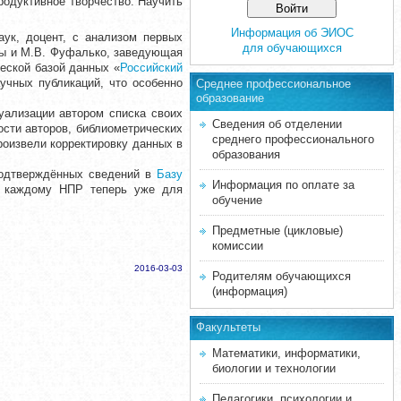
родуктивное творчество. Научить
Информация об ЭИОС
аук, доцент, с анализом первых
для обучающихся
дры и М.В. Фуфалько, заведующая
еской базой данных «
Российский
учных публикаций, что особенно
Среднее професcиональное
образование
уализации автором списка своих
Сведения об отделении
ости авторов, библиометрических
среднего профессионального
роизвели корректировку данных в
образования
подтверждённых сведений в
Базу
Информация по оплате за
о каждому НПР теперь уже для
обучение
Предметные (цикловые)
комиссии
2016-03-03
Родителям обучающихся
(информация)
Факультеты
Математики, информатики,
биологии и технологии
Педагогики, психологии и