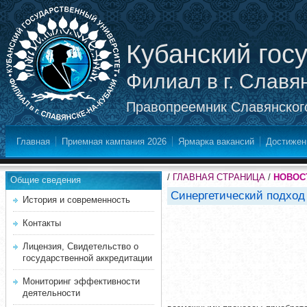
Кубанский гос
Филиал в г. Славя
Правопреемник Славянского
Главная
Приемная кампания 2026
Ярмарка вакансий
Достижен
/
ГЛАВНАЯ СТРАНИЦА
/
НОВОС
Общие сведения
Синергетический подход
История и современность
Контакты
Лицензия, Свидетельство о
государственной аккредитации
Мониторинг эффективности
деятельности