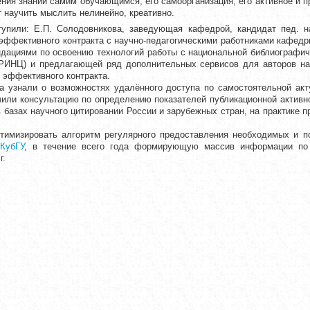
ия знаний самим обучающимся, его самоорганизация, его активное и п
т научить мыслить нелинейно, креативно.
упили: Е.П. Солодовникова, заведующая кафедрой, кандидат пед. н
. эффективного контракта с научно-педагогическими работниками кафе
ндациями по освоению технологий работы с национальной библиографич
(РИНЦ) и предлагающей ряд дополнительных сервисов для авторов на
я эффективного контракта.
ра узнали о возможностях удалённого доступа по самостоятельной акт
чили консультацию по определению показателей публикационной активн
 базах научного цитировании России и зарубежных стран, на практике п
птимизировать алгоритм регулярного предоставления необходимых и 
КубГУ
, в течение всего года формирующую массив информации п
г.