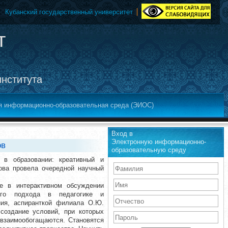
Кубанский государственный университет
т
института
я информационно-образовательная среда (ЭИОС)
Вход в
Электронную информационно-
ов
образовательную среду
в образовании: креативный и
мова провела очередной научный
ие в интерактивном обсуждении
кого подхода в педагогике и
ания, аспиранткой филиала О.Ю.
создание условий, при которых
 взаимообогащаются. Становятся