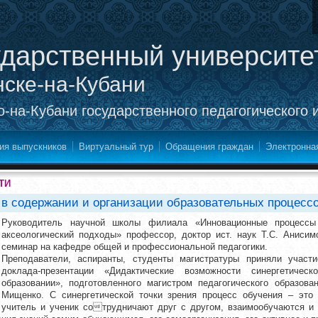
ударственный университе
нске-на-Кубани
-на-Кубани государственного педагогического 
ия выпускников
Виртуальный тур
Обращения граждан
Электронна
ТИ
 в содержании и организации образовательных процесс
Руководитель научной школы филиала «Инновационные процессы 
аксеологический подходы» профессор, доктор ист. наук Т.С. Аниси
семинар на кафедре общей и профессиональной педагогики.
Преподаватели, аспиранты, студенты магистратуры приняли участ
доклада-презентации «Дидактические возможности синергетичес
образовании», подготовленного магистром педагогического образов
Мищенко. С синергетической точки зрения процесс обучения – это 
учитель и ученик сотрудничают друг с другом, взаимообучаются и