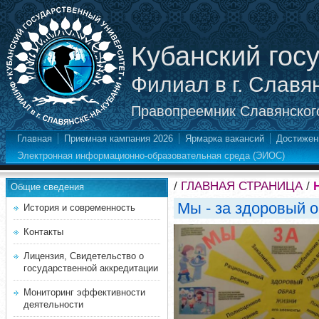
Кубанский гос
Филиал в г. Славя
Правопреемник Славянского
Главная
Приемная кампания 2026
Ярмарка вакансий
Достижен
Электронная информационно-образовательная среда (ЭИОС)
/
ГЛАВНАЯ СТРАНИЦА
/
Общие сведения
Мы - за здоровый о
История и современность
Контакты
Лицензия, Свидетельство о
государственной аккредитации
Мониторинг эффективности
деятельности