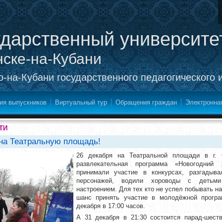
ударственный университе
нске-на-Кубани
-на-Кубани государственного педагогического 
ия выпускников
Виртуальный тур
Обращения граждан
Электронна
ТИ
на Театральную площадь!
26 декабря на Театральной площади в г. С
развлекательная программа «Новогодний
принимали участие в конкурсах, разгадыва
персонажей, водили хороводы с детьми
настроением. Для тех кто не успел побывать н
шанс принять участие в молодёжной програ
декабря в 17:00 часов.
А 31 декабря в 21:30 состоится парад-шест