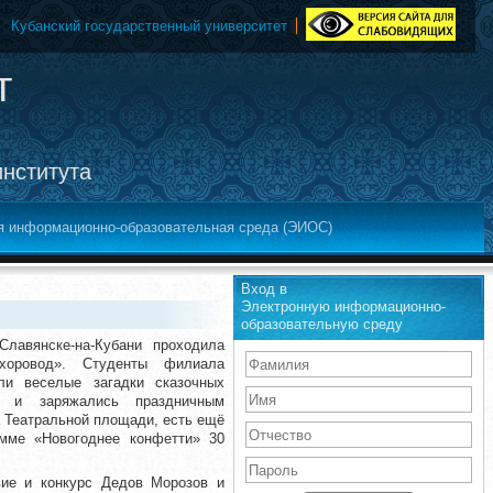
Кубанский государственный университет
т
института
я информационно-образовательная среда (ЭИОС)
Вход в
Электронную информационно-
образовательную среду
лавянске-на-Кубани проходила
 хоровод». Студенты филиала
ли веселые загадки сказочных
 и заряжались праздничным
а Театральной площади, есть ещё
мме «Новогоднее конфетти» 30
вие и конкурс Дедов Морозов и