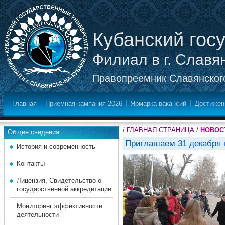
Кубанский гос
Филиал в г. Славя
Правопреемник Славянского
Главная
Приемная кампания 2026
Ярмарка вакансий
Достижен
/
ГЛАВНАЯ СТРАНИЦА
/
НОВОС
Общие сведения
Приглашаем 31 декабря 
История и современность
Контакты
Лицензия, Свидетельство о
государственной аккредитации
Мониторинг эффективности
деятельности