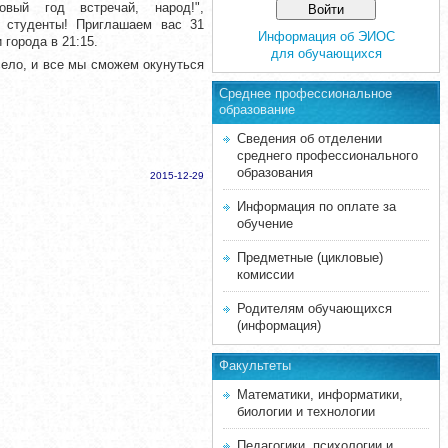
Новый год встречай, народ!",
, студенты! Приглашаем вас 31
Информация об ЭИОС
города в 21:15.
для обучающихся
село, и все мы сможем окунуться
Среднее професcиональное
образование
Сведения об отделении
среднего профессионального
образования
2015-12-29
Информация по оплате за
обучение
Предметные (цикловые)
комиссии
Родителям обучающихся
(информация)
Факультеты
Математики, информатики,
биологии и технологии
Педагогики, психологии и