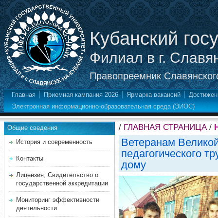
Кубанский гос
Филиал в г. Славя
Правопреемник Славянского
Главная
Приемная кампания 2026
Ярмарка вакансий
Достижен
Электронная информационно-образовательная среда (ЭИОС)
/
ГЛАВНАЯ СТРАНИЦА
/
Общие сведения
Ветеранам Великой
История и современность
педагогического тр
Контакты
дому
Лицензия, Свидетельство о
государственной аккредитации
Мониторинг эффективности
деятельности