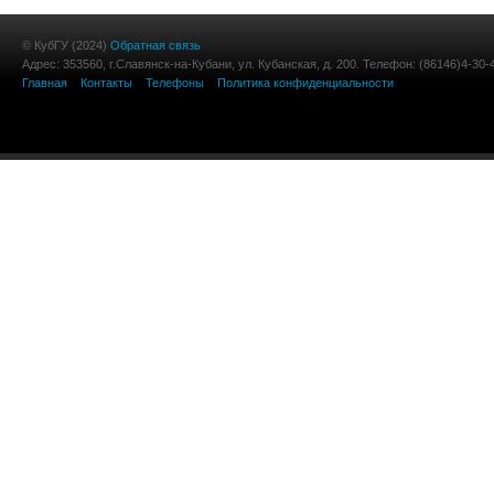
© КубГУ (2024)
Обратная связь
Адрес: 353560, г.Славянск-на-Кубани, ул. Кубанская, д. 200. Телефон: (86146)4-30-
Главная
Контакты
Телефоны
Политика конфиденциальности