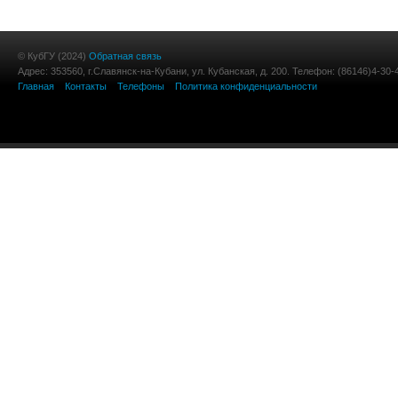
© КубГУ (2024)
Обратная связь
Адрес: 353560, г.Славянск-на-Кубани, ул. Кубанская, д. 200. Телефон: (86146)4-30-
Главная
Контакты
Телефоны
Политика конфиденциальности