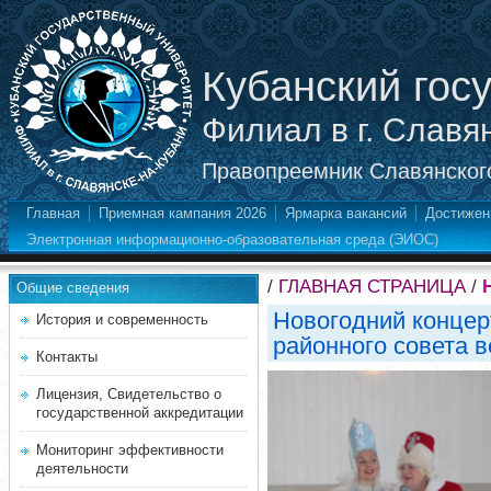
Кубанский гос
Филиал в г. Славя
Правопреемник Славянского
Главная
Приемная кампания 2026
Ярмарка вакансий
Достижен
Электронная информационно-образовательная среда (ЭИОС)
/
ГЛАВНАЯ СТРАНИЦА
/
Общие сведения
Новогодний концер
История и современность
районного совета в
Контакты
Лицензия, Свидетельство о
государственной аккредитации
Мониторинг эффективности
деятельности