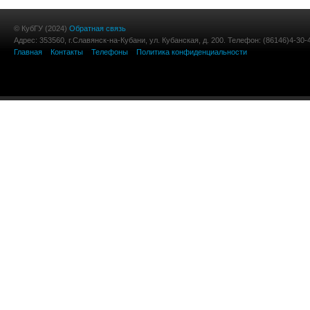
© КубГУ (2024)
Обратная связь
Адрес: 353560, г.Славянск-на-Кубани, ул. Кубанская, д. 200. Телефон: (86146)4-30-
Главная
Контакты
Телефоны
Политика конфиденциальности