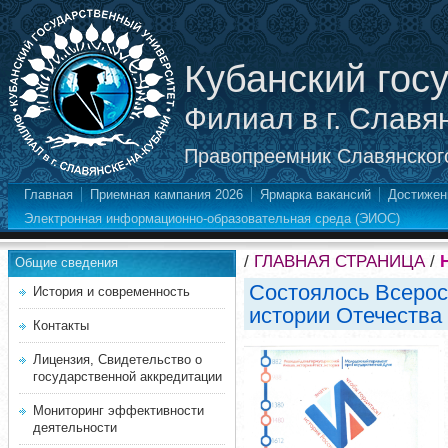
Кубанский гос
Филиал в г. Славя
Правопреемник Славянского
Главная
Приемная кампания 2026
Ярмарка вакансий
Достижен
Электронная информационно-образовательная среда (ЭИОС)
/
ГЛАВНАЯ СТРАНИЦА
/
Общие сведения
Состоялось Всерос
История и современность
истории Отечества
Контакты
Лицензия, Свидетельство о
государственной аккредитации
Мониторинг эффективности
деятельности