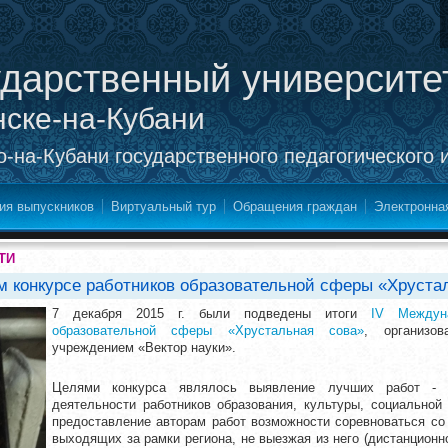
ударственный университе
нске-на-Кубани
-на-Кубани государственного педагогического 
ия выпускников
Виртуальный тур
Обращения граждан
Электронна
ТИ
 конкурсе работников образовательной сферы «Хруста
7 декабря 2015 г. были подведены ит
оги
IV Междуна
образовательной сферы «Хрустальная сова»
, организов
учреждением «Вектор науки».
Целями конкурса являлось выявление лучших работ - р
деятельности работников образования, культуры, социальной 
предоставление авторам работ возможности соревноваться со
выходящих за рамки региона, не выезжая из него (дистанционн