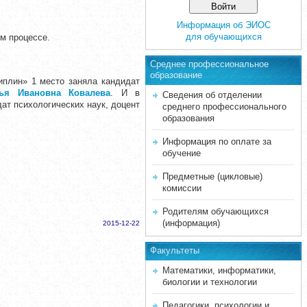
Информация об ЭИОС
для обучающихся
ом процессе.
Среднее професcиональное
образование
иплин» 1 место заняла кандидат
лья Ивановна Ковалева
.
И в
Сведения об отделении
ат психологических наук, доцент
среднего профессионального
образования
Информация по оплате за
обучение
Предметные (цикловые)
комиссии
Родителям обучающихся
(информация)
2015-12-22
Факультеты
Математики, информатики,
биологии и технологии
Педагогики, психологии и