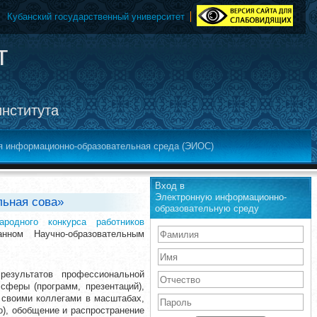
Кубанский государственный университет
т
института
я информационно-образовательная среда (ЭИОС)
Вход в
Электронную информационно-
льная сова»
образовательную среду
родного конкурса работников
анном Научно-образовательным
езультатов профессиональной
сферы (программ, презентаций),
 своими коллегами в масштабах,
о), обобщение и распространение