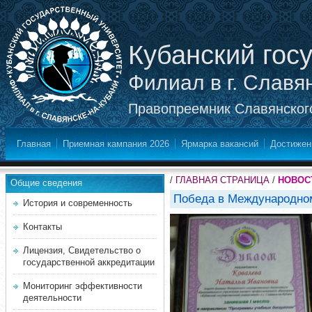
Кубанский гос
Филиал в г. Славя
Правопреемник Славянского
Главная
Приемная кампания 2026
Ярмарка вакансий
Достижен
/
ГЛАВНАЯ СТРАНИЦА
/
НОВОС
Общие сведения
Победа в Международном
История и современность
Контакты
Лицензия, Свидетельство о
государственной аккредитации
Мониторинг эффективности
деятельности