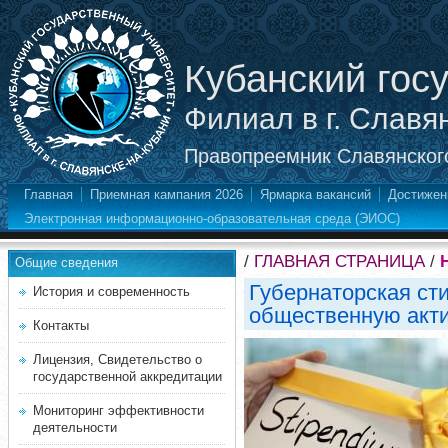
Кубанский гос
Филиал в г. Славя
Правопреемник Славянского
Главная
Приемная кампания 2026
Ярмарка вакансий
Достижен
Электронная информационно-образовательная среда (ЭИОС)
/
ГЛАВНАЯ СТРАНИЦА
/
Общие сведения
Губернаторская ст
История и современность
общественную акти
Контакты
Лицензия, Свидетельство о
государственной аккредитации
Мониторинг эффективности
деятельности