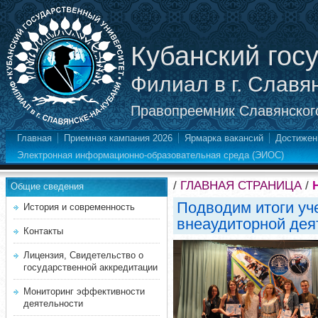
Кубанский гос
Филиал в г. Славя
Правопреемник Славянского
Главная
Приемная кампания 2026
Ярмарка вакансий
Достижен
Электронная информационно-образовательная среда (ЭИОС)
/
ГЛАВНАЯ СТРАНИЦА
/
Общие сведения
Подводим итоги уч
История и современность
внеаудиторной дея
Контакты
Лицензия, Свидетельство о
государственной аккредитации
Мониторинг эффективности
деятельности