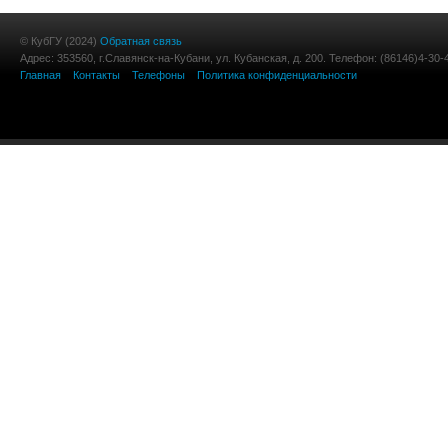
© КубГУ (2024)
Обратная связь
Адрес: 353560, г.Славянск-на-Кубани, ул. Кубанская, д. 200. Телефон: (86146)4-30-
Главная
Контакты
Телефоны
Политика конфиденциальности