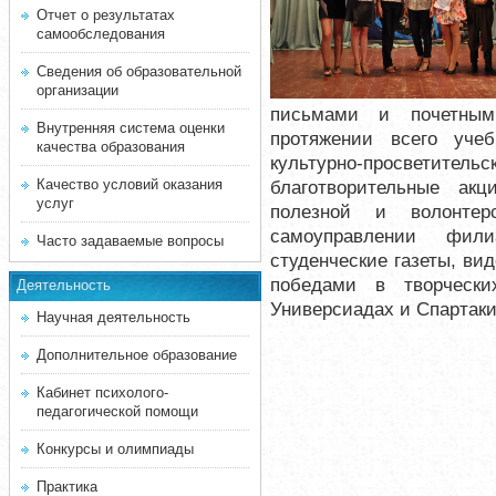
Отчет о результатах
самообследования
Сведения об образовательной
организации
письмами и почетным
Внутренняя система оценки
протяжении всего уче
качества образования
культурно-просветител
Качество условий оказания
благотворительные ак
услуг
полезной и волонтер
самоуправлении фил
Часто задаваемые вопросы
студенческие газеты, ви
победами в творчески
Деятельность
Универсиадах и Спартаки
Научная деятельность
Дополнительное образование
Кабинет психолого-
педагогической помощи
Конкурсы и олимпиады
Практика