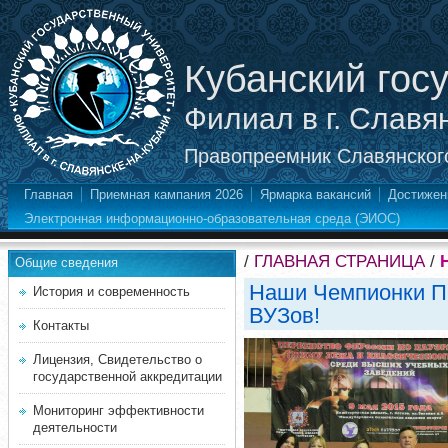
Кубанский гос
Филиал в г. Славя
Правопреемник Славянского
Главная
Приемная кампания 2026
Ярмарка вакансий
Достижен
Электронная информационно-образовательная среда (ЭИОС)
/
ГЛАВНАЯ СТРАНИЦА
/
Общие сведения
Наши Чемпионки П
История и современность
ВУЗов!
Контакты
Лицензия, Свидетельство о
государственной аккредитации
Мониторинг эффективности
деятельности