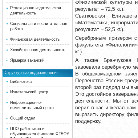
«Физической культуры и 
Редакционно-издательская
результат – 72,5 кг.),
деятельность
Сватковская Елизаве
«Математики, информатик
Социальная и воспитательная
результат – 52,5 кг.).
работа
Серебряным призером с
Финансовая деятельность
факультета «Филологии»
Хозяйственная деятельность
кг.)
А также Бранчукова 
Ярмарка вакансий
завоевала серебряную м
Структурные подразделения
В общекомандном заче
Первенства России среди
Библиотека
второй раз подряд мы вы
Издательский центр
Это достойное завершен
деятельности. Мы от вс
Информационно-
верил в нас и желал нам
вычислительный центр
выразить директору фил
Общий отдел
поддержку.
ППО работников и
обучающихся филиала ФГБОУ