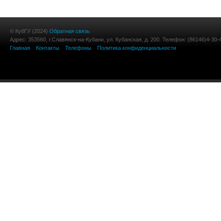
© КубГУ (2024)
Обратная связь
Адрес: 353560, г.Славянск-на-Кубани, ул. Кубанская, д. 200. Телефон: (86146)4-30-
Главная
Контакты
Телефоны
Политика конфиденциальности