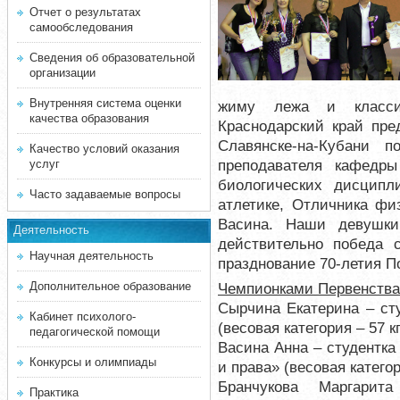
Отчет о результатах
самообследования
Сведения об образовательной
организации
Внутренняя система оценки
жиму лежа и класси
качества образования
Краснодарский край пре
Славянске-на-Кубани 
Качество условий оказания
преподавателя кафедры
услуг
биологических дисцип
Часто задаваемые вопросы
атлетике, Отличника фи
Васина. Наши девушки
Деятельность
действительно победа 
Научная деятельность
празднование 70-летия П
Дополнительное образование
Чемпионками Первенства
Сырчина Екатерина – ст
Кабинет психолого-
(весовая категория – 57 кг.
педагогической помощи
Васина Анна – студентка
Конкурсы и олимпиады
и права» (весовая категория
Бранчукова Маргарит
Практика