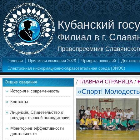
Кубанский гос
Филиал в г. Славя
Правопреемник Славянского
Главная
Приемная кампания 2026
Ярмарка вакансий
Достижен
Электронная информационно-образовательная среда (ЭИОС)
/
ГЛАВНАЯ СТРАНИЦА
/
Общие сведения
«Спорт! Молодость
История и современность
Контакты
Лицензия, Свидетельство о
государственной аккредитации
Мониторинг эффективности
деятельности