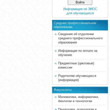
Информация об ЭИОС
для обучающихся
Среднее професcиональное
образование
Сведения об отделении
среднего профессионального
образования
Информация по оплате за
обучение
Предметные (цикловые)
комиссии
Родителям обучающихся
(информация)
Факультеты
Математики, информатики,
биологии и технологии
Педагогики, психологии и