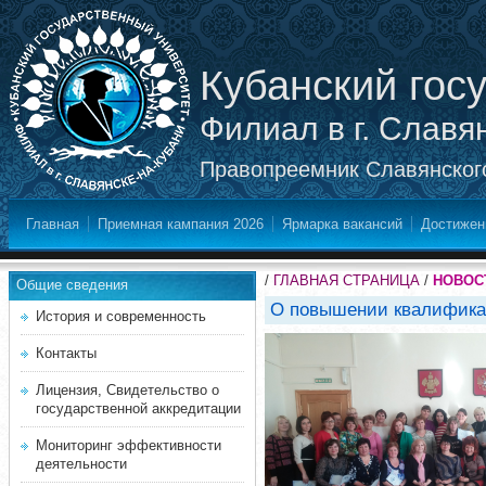
Кубанский гос
Филиал в г. Славя
Правопреемник Славянского
Главная
Приемная кампания 2026
Ярмарка вакансий
Достижен
/
ГЛАВНАЯ СТРАНИЦА
/
НОВОС
Общие сведения
О повышении квалифик
История и современность
Контакты
Лицензия, Свидетельство о
государственной аккредитации
Мониторинг эффективности
деятельности