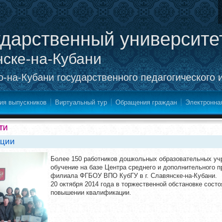
ударственный университе
нске-на-Кубани
-на-Кубани государственного педагогического 
ия выпускников
Виртуальный тур
Обращения граждан
Электронна
ТИ
ации
Более 150 работников дошкольных образовательных уч
обучение на базе Центра среднего и дополнительного 
филиала ФГБОУ ВПО КубГУ в г. Славянске-на-Кубани.
20 октября 2014 года в торжественной обстановке сост
повышении квалификации.