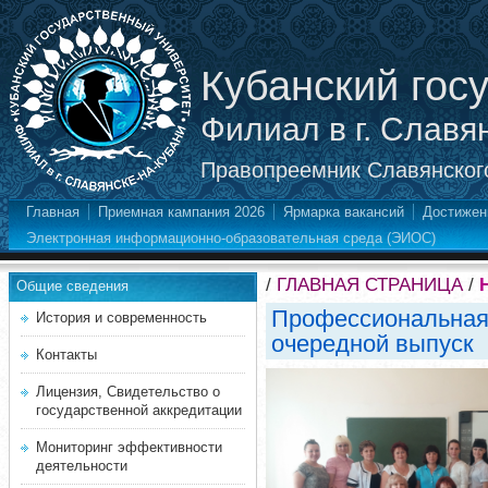
Кубанский гос
Филиал в г. Славя
Правопреемник Славянского
Главная
Приемная кампания 2026
Ярмарка вакансий
Достижен
Электронная информационно-образовательная среда (ЭИОС)
/
ГЛАВНАЯ СТРАНИЦА
/
Общие сведения
Профессиональная 
История и современность
очередной выпуск
Контакты
Лицензия, Свидетельство о
государственной аккредитации
Мониторинг эффективности
деятельности