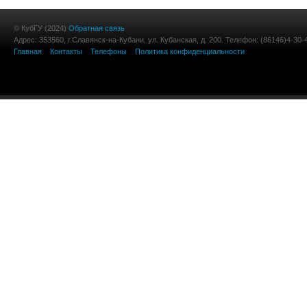
© КубГУ (2024)
Обратная связь
Адрес: 353560, г.Славянск-на-Кубани, ул. Кубанская, д. 200. Телефон: (86146)4-30-
Главная
Контакты
Телефоны
Политика конфиденциальности