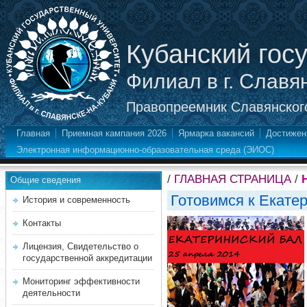
Кубанский гос
Филиал в г. Славя
Правопреемник Славянского
Главная
Приемная кампания 2026
Ярмарка вакансий
Достижен
Электронная информационно-образовательная среда (ЭИОС)
/
ГЛАВНАЯ СТРАНИЦА
/
Общие сведения
Готовимся к Екате
История и современность
Контакты
Лицензия, Свидетельство о
государственной аккредитации
Мониторинг эффективности
деятельности