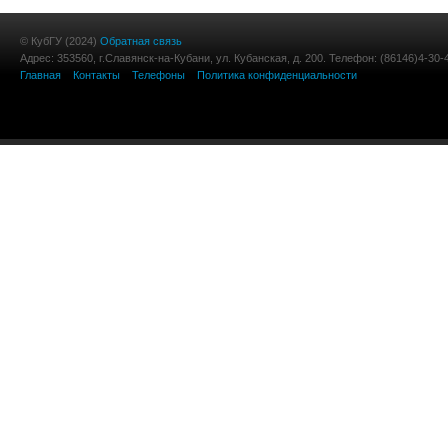
© КубГУ (2024)
Обратная связь
Адрес: 353560, г.Славянск-на-Кубани, ул. Кубанская, д. 200. Телефон: (86146)4-30-
Главная
Контакты
Телефоны
Политика конфиденциальности