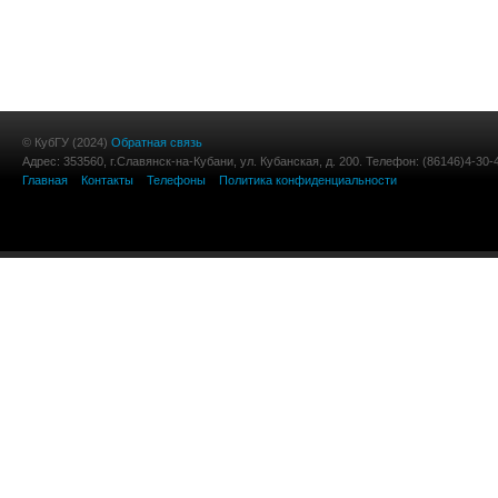
© КубГУ (2024)
Обратная связь
Адрес: 353560, г.Славянск-на-Кубани, ул. Кубанская, д. 200. Телефон: (86146)4-30-
Главная
Контакты
Телефоны
Политика конфиденциальности