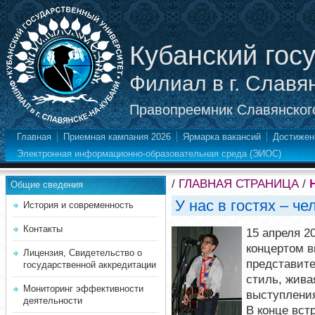
Кубанский гос
Филиал в г. Славя
Правопреемник Славянского
Главная
Приемная кампания 2026
Ярмарка вакансий
Достижен
Электронная информационно-образовательная среда (ЭИОС)
/
ГЛАВНАЯ СТРАНИЦА
/
Общие сведения
У нас в гостях – че
История и современность
Контакты
15 апреля 2
концертом в
Лицензия, Свидетельство о
представит
государственной аккредитации
стиль, жива
Мониторинг эффективности
выступлени
деятельности
В конце вст